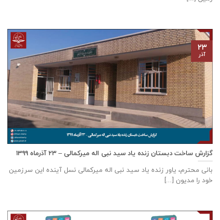
۲۳
آذر
گزارش ساخت دبستان زنده ياد سيد نبی اله ميركمالی – ۲۳ آذر‌ماه ۱۳۹۹
بانی محترم، یاور زنده ياد سيد نبی اله ميركمالی نسل آینده این سرزمین
خود را مدیون [...]