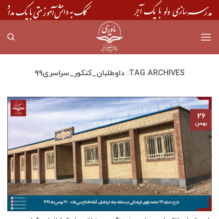
Skip
to
content
TAG ARCHIVES:
داوطلبان_کنکور_سراسری۹۹
۲۶
بهمن