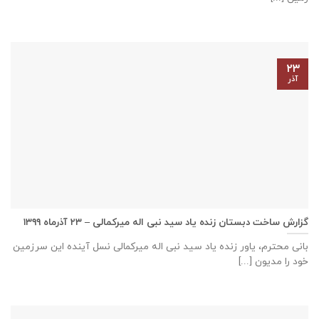
۲۳
آذر
گزارش ساخت دبستان زنده ياد سيد نبی اله ميركمالی – ۲۳ آذر‌ماه ۱۳۹۹
بانی محترم، یاور زنده ياد سيد نبی اله ميركمالی نسل آینده این سرزمین
خود را مدیون [...]