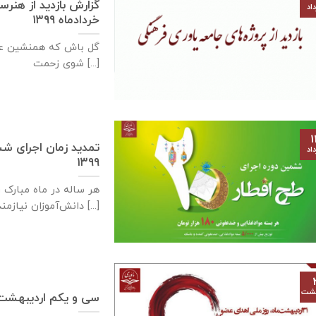
اد
خرداد‌ماه ۱۳۹۹
گل باش که همنشین عط
شوی زحمت [...]
۱
اد
۱۳۹۹
هر ساله در ماه مبارک ر
دانش‌آموزان نیازمند خوابگاه‌های دانش‌آموزی [...]
هشت
سی و یکم اردیبهشت‌م