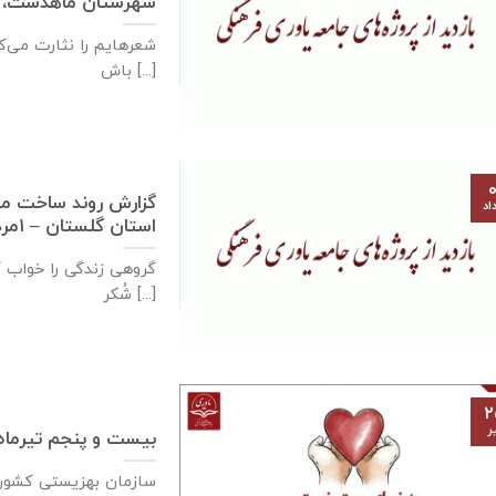
شهرستان ماهدشت، ۵مردادماه ۱۳۹۹
شعرهایم را نثارت می‌کن
باش [...]
۰
اد
استان گلستان – ۱مردادماه ۱۳۹۹
گروهی زندگی را خواب کر
شُکر [...]
۲
ر
بیست و پنجم تیرماه،