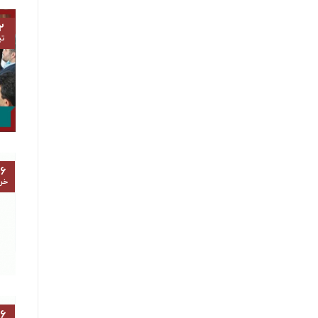
۲
تی
۶
خرد
۶