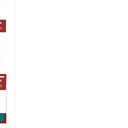
۴
تی
۴
تی