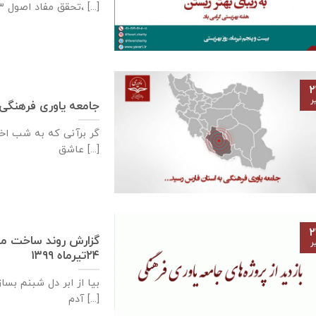
تحقق مفاد اصول ۳، [...]
۲
ر
جامعه یاوری فرهنگی با طرح شماره 
گر برآنی که به شب اخت
عاشق [...]
۲
ر
۲۴تیرماه ۱۳۹۹
بیا از ابر دل شبنم بسا
آدم [...]