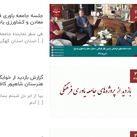
۱
جلسه جامعه یاوری فره
ر
معادن و كشاورزی ياسوج – ۱۱ تی
استان استان کهگیلویه و [...]
۲
گزارش بازديد از خواب
اد
هنرستان شاهپور كاظمی – ۲۶ خرداد
بیا از ابر دل شبنم بسا
آدم [...]
۲