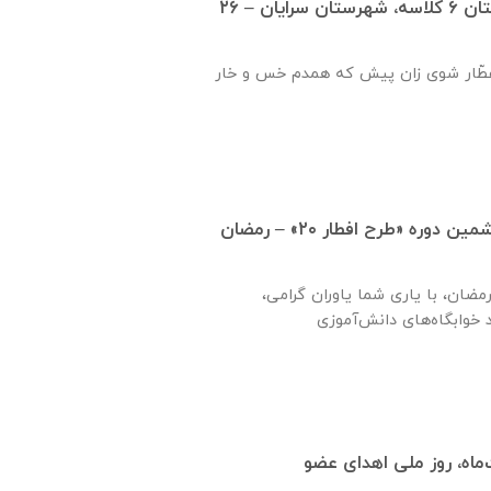
گزارش بازديد از هنرستان ٦ كلاسه، شهرستان سرايان – ۲۶
ّار شوی زان پیش که همدم خس و خار
تمدید زمان اجرای ششمین دوره «طرح افطار ۲۰» – رمضان
مضان، با یاری شما یاوران گرامی،
اه، روز ملی اهدای عضو