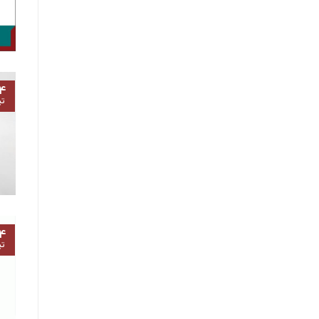
۴
تی
۴
تی