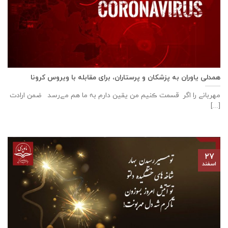
همدلی یاوران به پزشکان و پرستاران، برای مقابله با ویروس کرونا
مهربانے را اگر قسمت ڪنیم من یقین دارم بہ ما هم مےرسد ضمن ارادت
[...]
۲۷
اسفند