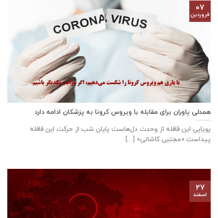
۰۷
فروردین
همدلی یاوران برای مقابله با ویروس کرونا به پزشکان ادامه دارد
پویایی این قافله از وحدت دل‌هاست پایان شب از حرکت این قافله
پیداست «مجتبی کاشانی» [...]
۲۷
اسفند