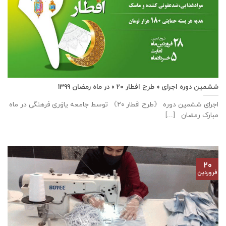
ششمین دوره اجرای « طرح افطار ۲۰ » در ماه رمضان ۱۳۹۹
اجرای ششمین دوره 《طرح افطار ۲۰》 توسط جامعه یاوَری فرهنگی در ماه
مبارک رمضان [...]
۲۰
فروردین