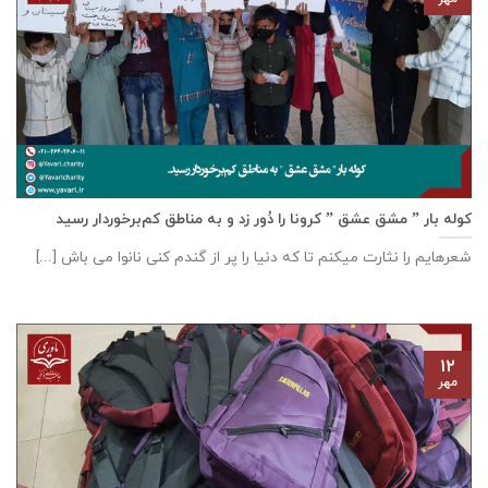
کوله بار ” مشق عشق ” کرونا را دُور زد و به مناطق کم‌برخوردار رسید
شعرهایم را نثارت میکنم تا که دنیا را پر از گندم کنی نانوا می باش [...]
۱۲
مهر