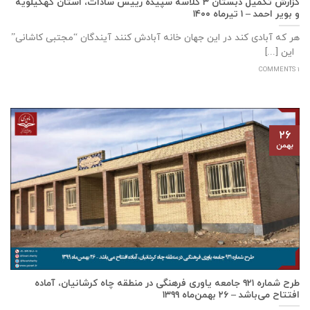
گزارش تکمیل دبستان ۳ کلاسه سپيده رييس سادات، استان كهگيلويه
و بوير احمد – ۱ تیرماه ۱۴۰۰
هر که آبادی کند در این جهان خانه آبادش کنند آیندگان “مجتبی کاشانی”
این [...]
1 COMMENTS
۲۶
بهمن
طرح شماره ۹۲۱ جامعه ياوری فرهنگی در منطقه چاه کرشانیان، آماده
افتتاح می‌باشد – ۲۶ بهمن‌ماه ۱۳۹۹