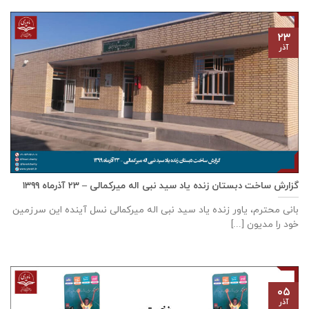
۲۳
آذر
گزارش ساخت دبستان زنده ياد سيد نبی اله ميركمالی – ۲۳ آذر‌ماه ۱۳۹۹
بانی محترم، یاور زنده ياد سيد نبی اله ميركمالی نسل آینده این سرزمین
خود را مدیون [...]
۰۵
آذر