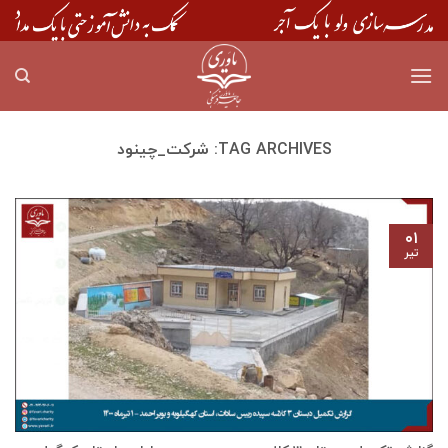
Skip
to
content
TAG ARCHIVES:
شرکت_چینود
۰۱
تیر