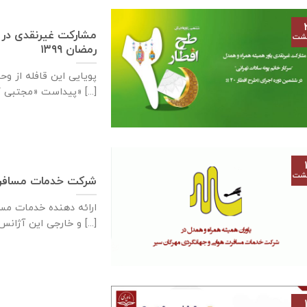
هشت
رمضان ۱۳۹۹
پویایی این قافله از و
پیداست «مجتبی کاشانی» [...]
هشت
شرکت خدمات مسافرت
و خارجی این آژانس از [...]