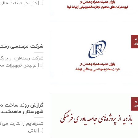
دنیا در صنعت مالی و [...]
۰
اد
شرکت مهندسی رستاف
شرکت رستافن، از بزرگ
توليدی تجهيزات مخابراتی فركانس بالا در كشور [...]
۰
اد
شهرستان ماهدشت، ۵مردادماه ۱۳۹۹
شعرهایم را نثارت می‌کن
باش [...]