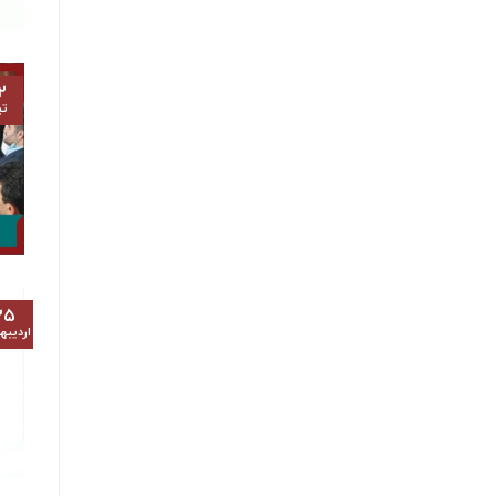
۲
تی
۲۵
اردیب