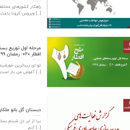
راهکار کشورهای مختل
ویروس کرونا باعث خانه‌نشینی ۱.۵ میلیارد [...]
مرحله اول توزیع بس
هشت
افطار ۲۰»- رمضان ۱۳۹۹
تو ای زیباترین خورشید 
آغوش من باز است [...]
هشت
دبستان گل بانو ملكان، 
بیا از ابر دل شبنم بسا
آدم [...]