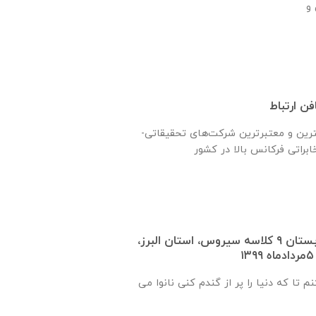
ن ارتباط
ترين و معتبرترين شركت‌های تحقیقاتی-
گزارش روند ساخت دبستان ٩ كلاسه سيروس، استان البرز،
م تا که دنیا را پر از گندم کنی نانوا می