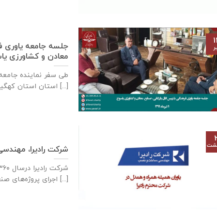
۱
جلسه جامعه یاوری فره
ر
معادن و كشاورزی ياسوج – ۱۱ تی
استان استان کهگیلویه و [...]
هشت
شرکت رادیرا، مهند
اجرای پروژه‌های صنعتی [...]