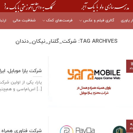
ر یاوری
گالری فیلم و عکس
فرصت‌های کمک
شفافیت مالی
ارتبا
TAG ARCHIVES:
شرکت_گلنار_نیکان_دندان
۱
اد
شرکت یارا موبایل، ایر
یارا، یکی از اولین شرک
اس‌ام‌اسی و هم‌چنین سرگرمی‌های مبتنی بر متن [...]
۰
اد
شرکت فناوری همراه پ