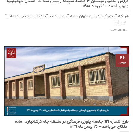
گزارش تکمیل دبستان ۳ کلاسه سپيده رييس سادات، استان كهگيلويه
و بوير احمد – ۱ تیرماه ۱۴۰۰
هر که آبادی کند در این جهان خانه آبادش کنند آیندگان “مجتبی کاشانی”
این [...]
1 COMMENTS
۲۶
بهمن
طرح شماره ۹۲۱ جامعه ياوری فرهنگی در منطقه چاه کرشانیان، آماده
افتتاح می‌باشد – ۲۶ بهمن‌ماه ۱۳۹۹