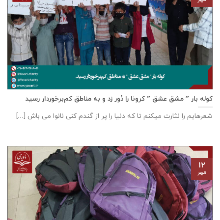
کوله بار ” مشق عشق ” کرونا را دُور زد و به مناطق کم‌برخوردار رسید
شعرهایم را نثارت میکنم تا که دنیا را پر از گندم کنی نانوا می باش [...]
۱۲
مهر