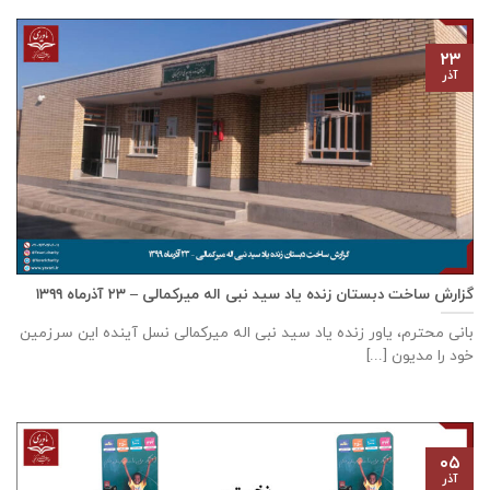
۲۳
آذر
گزارش ساخت دبستان زنده ياد سيد نبی اله ميركمالی – ۲۳ آذر‌ماه ۱۳۹۹
بانی محترم، یاور زنده ياد سيد نبی اله ميركمالی نسل آینده این سرزمین
خود را مدیون [...]
۰۵
آذر