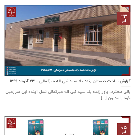
۲۳
آذر
گزارش ساخت دبستان زنده ياد سيد نبی اله ميركمالی – ۲۳ آذر‌ماه ۱۳۹۹
بانی محترم، یاور زنده ياد سيد نبی اله ميركمالی نسل آینده این سرزمین
خود را مدیون [...]
۰۵
آذر