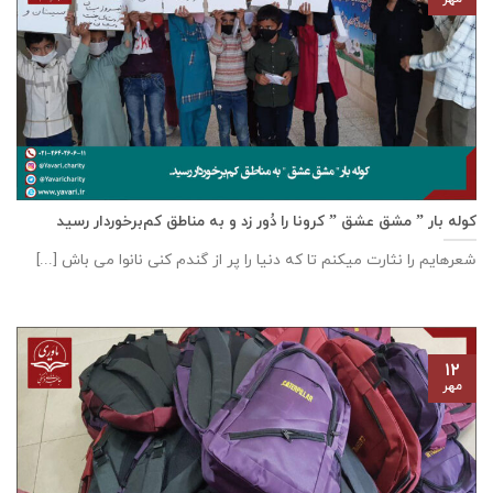
کوله بار ” مشق عشق ” کرونا را دُور زد و به مناطق کم‌برخوردار رسید
شعرهایم را نثارت میکنم تا که دنیا را پر از گندم کنی نانوا می باش [...]
۱۲
مهر