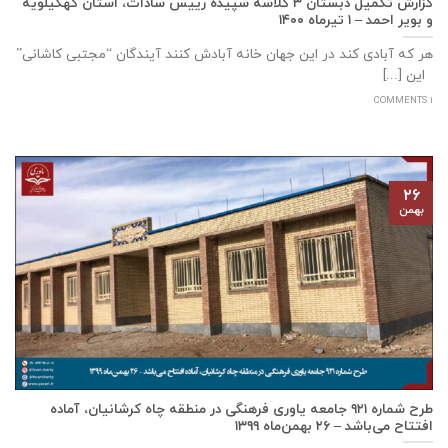
گزارش تکمیل دبستان ۳ کلاسه سپيده رييس سادات، استان كهگيلويه
و بوير احمد – ۱ تیرماه ۱۴۰۰
هر که آبادی کند در این جهان خانه آبادش کنند آیندگان “مجتبی کاشانی”
این [...]
1 COMMENTS
۲۶
بهمن
طرح شماره ۹۲۱ جامعه ياوری فرهنگی در منطقه چاه کرشانیان، آماده
افتتاح می‌باشد – ۲۶ بهمن‌ماه ۱۳۹۹