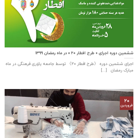
ششمین دوره اجرای « طرح افطار ۲۰ » در ماه رمضان ۱۳۹۹
اجرای ششمین دوره 《طرح افطار ۲۰》 توسط جامعه یاوَری فرهنگی در ماه
مبارک رمضان [...]
۲۰
فروردین