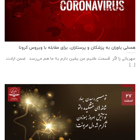
همدلی یاوران به پزشکان و پرستاران، برای مقابله با ویروس کرونا
مهربانے را اگر قسمت ڪنیم من یقین دارم بہ ما هم مےرسد ضمن ارادت
[...]
۲۷
اسفند