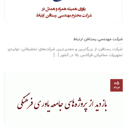
شرکت مهندسی رستافن ارتباط
شرکت رستافن، از بزرگترين و معتبرترين شركت‌های تحقیقاتی- توليدی
تجهيزات مخابراتی فركانس بالا در كشور [...]
۰۵
مرداد