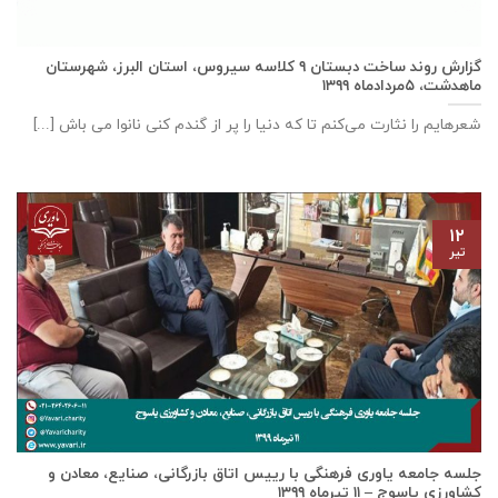
گزارش روند ساخت دبستان ٩ كلاسه سيروس، استان البرز، شهرستان
ماهدشت، ۵مردادماه ۱۳۹۹
شعرهایم را نثارت می‌کنم تا که دنیا را پر از گندم کنی نانوا می باش [...]
۱۲
تیر
جلسه جامعه یاوری فرهنگی با رييس اتاق بازرگانی، صنايع، معادن و
كشاورزی ياسوج – ۱۱ تیرماه ۱۳۹۹