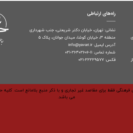
راه‌های ارتباطی
نشانی: تهران، خیابان دکتر شریعتی، جنب شهرداری
ی
منطقه ۳، خیابان کوشا، میدان جوانان، پلاک ۵
آدرس ایمیل:
r
info@yavari.i
شماره تماس:
۱۱-۲۶۴۰۲۶۰۶-۰۲۱
ز
فکس: ۲۲۲۲۹۵۷۷-۰۲۱
فرهنگی فقط برای مقاصد غیر تجاری و با ذکر منبع بلامانع است. کلیه 
می باشد.