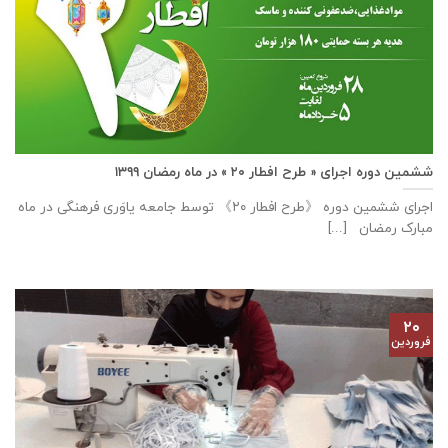
ششمین دوره اجرای « طرح افطار ۲۰ » در ماه رمضان ۱۳۹۹
اجرای ششمین دوره 《طرح افطار ۲۰》 توسط جامعه یاوَری فرهنگی در ماه
مبارک رمضان [...]
۲۰
فروردین