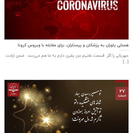
همدلی یاوران به پزشکان و پرستاران، برای مقابله با ویروس کرونا
مهربانے را اگر قسمت ڪنیم من یقین دارم بہ ما هم مےرسد ضمن ارادت
[...]
۲۷
اسفند