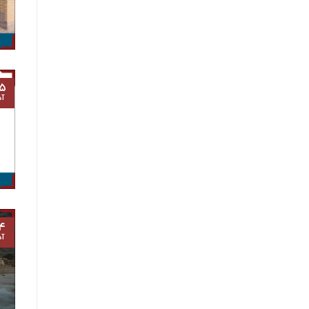
۵
آذ
۴
آذ