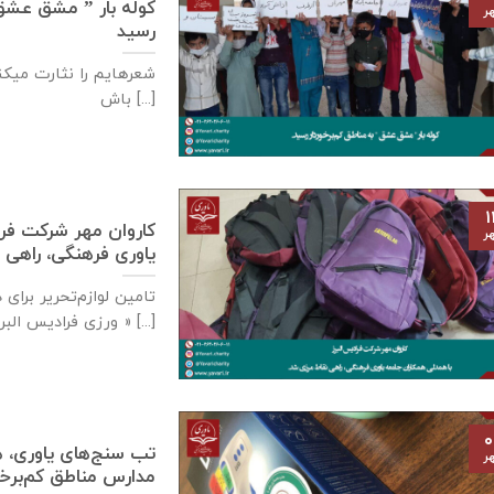
کوله بار ” مشق عشق ” 
ر
رسید
شعرهایم را نثارت میکنم
باش [...]
۱
كاروان مهر شرکت فرا
ر
یاوری فرهنگی، راهی 
تامين لوازم‌تحرير برا
ورزی فراديس البرز » [...]
۰
تب سنج‌های یاوری، ه
ر
مدارس مناطق کم‌برخوردار- ۲ مهر