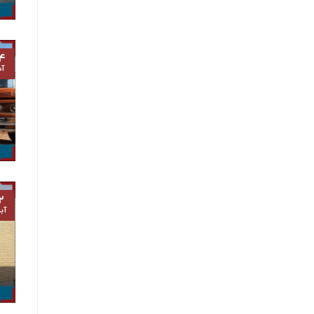
۴
آذ
۲
آب