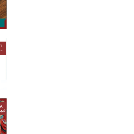
۱
مه
۸
شهر