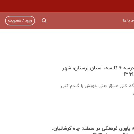
ط با ما
ورود / عضویت
گزارش روند ساخت مدرسه ٦ كلاسه، استان لرستان، شهر
گم كنی عشق يعنی خويش را گندم كنی
ره ۹۲۱ جامعه ياوری فرهنگی در منطقه چاه کرشانیان،