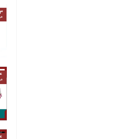
۳
مه
۴
مه
۴