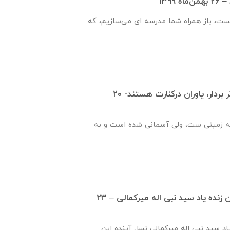
۱۳۹۹
یست، باز همراه شما مدرسه ای می‌سازیم، که
قدم هایت را محکم تر بردار، یاوران درکنارت هستند- ۲۰
ه زمینی ست، ولی آسمانی شده است و به
گزارش ساخت دبستان زنده ياد سيد نبی اله ميركمالی – ۲۳
ياد سيد نبی اله ميركمالی نسل آینده این