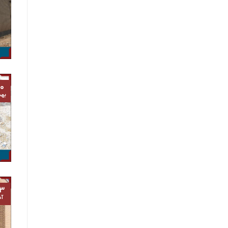
۰
به
۳
آذ