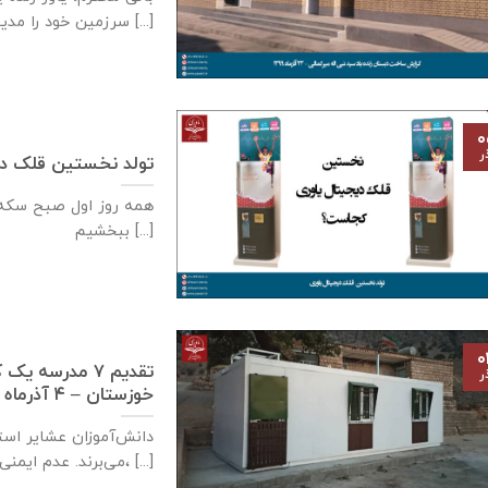
سرزمین خود را مدیون [...]
۰
ر
تولد نخستین قلک دی
همه روز اول صبح سكه م
ببخشيم [...]
۰
تقدیم ۷ مدرسه
ر
خوزستان – ۴ آذر‌ماه ۱۳۹۹
دانش‌آموزان عشایر است
می‌برند. عدم ایمنی کافی مدارس سنگی، [...]