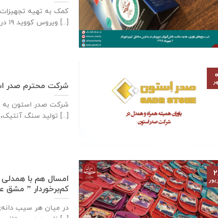
کمک به تهیه تجهیزات ب
ویروس کووید ۱۹ در [...]
۰
ر
شرکت محترم صدر ا
شرکت صدر استون به ع
تولید سنگ آنتیک، سنگ [...]
۲
امسال هم با همدلی ی
یور
کم‌برخوردار ” مشق 
در میان هر سیب دانه‌