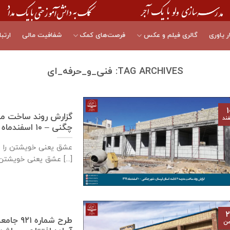
ر یاوری
گالری فیلم و عکس
فرصت‌های کمک
شفافیت مالی
ارتبا
TAG ARCHIVES:
فنی_و_حرفه_ای
۱
ند
چگنی – ۱۰ اسفندماه ۱۳۹۹
عشق يعنی خويشتن را 
عشق يعنی خويشتن [...]
۲
طرح شما
من