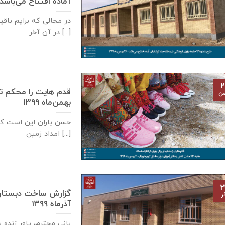
آماده افتتاح می‌باشد – ۲۶ بهمن‌ماه 
در مجالی که برایم باق
در آن آخر [...]
۲
من
بهمن‌ماه ۱۳۹۹
حسن باران این است ک
امداد زمین [...]
۲
ر
آذر‌ماه ۱۳۹۹
بانی محترم، یاور زنده 