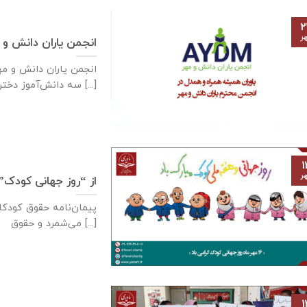
۲
ر
انجمن یاران دانش و 
سه دانش‌آموز دختر [...]
۱
ر
از “روز جهانی کودک”
می‌شمرد و حقوق [...]
۱