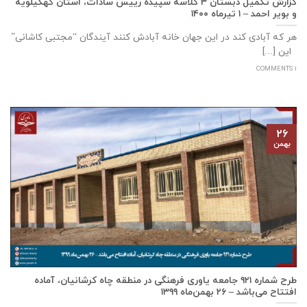
گزارش تکمیل دبستان ۳ کلاسه سپيده رييس سادات، استان كهگيلويه
و بوير احمد – ۱ تیرماه ۱۴۰۰
هر که آبادی کند در این جهان خانه آبادش کنند آیندگان “مجتبی کاشانی”
این [...]
1 COMMENTS
۲۶
بهمن
طرح شماره ۹۲۱ جامعه ياوری فرهنگی در منطقه چاه کرشانیان، آماده
افتتاح می‌باشد – ۲۶ بهمن‌ماه ۱۳۹۹