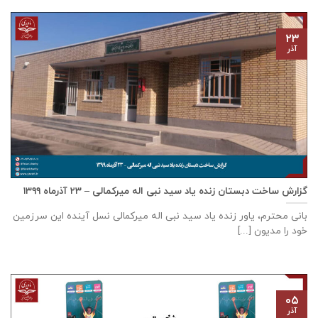
۲۳
آذر
گزارش ساخت دبستان زنده ياد سيد نبی اله ميركمالی – ۲۳ آذر‌ماه ۱۳۹۹
بانی محترم، یاور زنده ياد سيد نبی اله ميركمالی نسل آینده این سرزمین
خود را مدیون [...]
۰۵
آذر