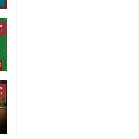
۰
مه
۹
مه