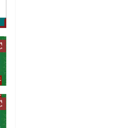
۹
مه
۹
مه