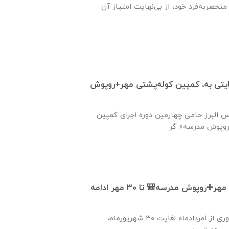
منحصربه‌فرد خود، از بی‌نهایت امتیاز آن
ته حمایتی به، کمپین کوله‌پشتی مهر+روپوش
 البرز حامی چهارمین دوره اجرای کمپین
کمپین 🎒کوله‌پشتی مهر➕روپوش مدرسه🎒 تا ۳۰ مهر ادامه
شهروندان عزیز شهر یاوری از ۱مردادماه لغایت ۳۰ شهریورماه،