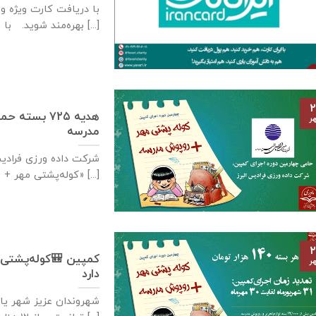
با دریافت کارت ویژه و 
بهره‌مند شوید. با [...]
۲
هدیه ۷۲۵ بس
ر
مدرسه
شرکت داده ورزی فرادیس
«کوله‌پشتی مهر + روپوش مدرسه» َگر [...]
۲
ر
دارد