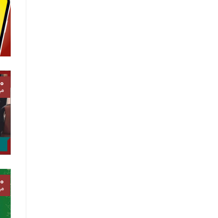
۰
مه
۰
مه