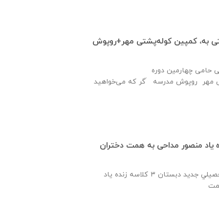
 حمایتی به، کمپین کوله‌پشتی مهر+روپوش
ی حامی چهارمین دوره
ی مهر روپوش مدرسه َگر که می‌خواهید
سه زنده ياد منصور مداحی به همت دختران
همزمان با آغاز سال تحصيلي جديد دبستان ٣ كلاسه زنده ياد