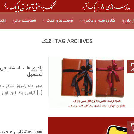
ر یاوری
گالری فیلم و عکس
فرصت‌های کمک
شفافیت مالی
ارتبا
TAG ARCHIVES:
قلک
۳
زادروز «استاد شفیعی
ر
تحصیل
گرامی باد. این لوح به [...]
۳
ر
هفت‌هشتاد، راه جدید