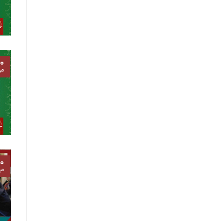
۰
مه
۰
مه