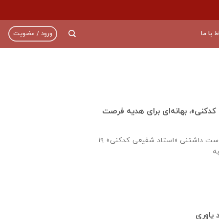
ط با ما
ورود / عضویت
 کدکنی»، بهانه‌ای برای هدیه فرصت
۱۹ مهر ماه زادروز شاعرِ دوست داشتنی «استاد شفیعی کدکنی»
 یاوری