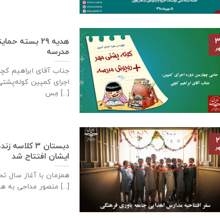
هدیه ۲۹ بسته
۳
ر
مدرسه
جناب آقای ابراهیم کچ
اجرای کمپین کوله‌پشت
مِس [...]
۲
دبستان ٣ كلا
ر
ايشان افتتاح شد
منصور مداحی به همت [...]