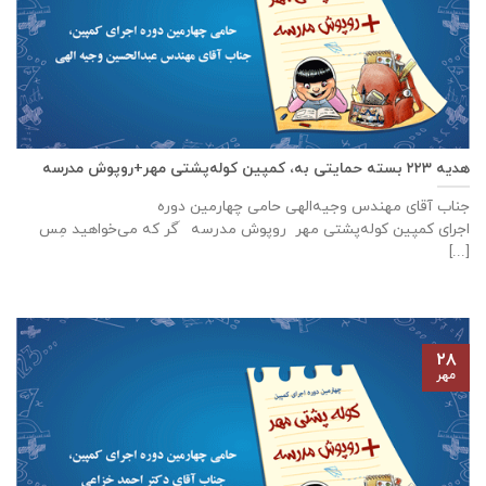
هدیه ۲۲۳ بسته حمایتی به، کمپین کوله‌پشتی مهر+روپوش مدرسه
جناب آقای مهندس وجیه‌الهی حامی چهارمین دوره
اجرای کمپین کوله‌پشتی مهر روپوش مدرسه َگر که می‌خواهید مِس
[...]
۲۸
مهر