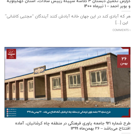
گزارش تکمیل دبستان ۳ کلاسه سپيده رييس سادات، استان كهگيلويه
و بوير احمد – ۱ تیرماه ۱۴۰۰
هر که آبادی کند در این جهان خانه آبادش کنند آیندگان “مجتبی کاشانی”
این [...]
1 COMMENTS
۲۶
بهمن
طرح شماره ۹۲۱ جامعه ياوری فرهنگی در منطقه چاه کرشانیان، آماده
افتتاح می‌باشد – ۲۶ بهمن‌ماه ۱۳۹۹