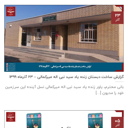
۲۳
آذر
گزارش ساخت دبستان زنده ياد سيد نبی اله ميركمالی – ۲۳ آذر‌ماه ۱۳۹۹
بانی محترم، یاور زنده ياد سيد نبی اله ميركمالی نسل آینده این سرزمین
خود را مدیون [...]
۰۵
آذر