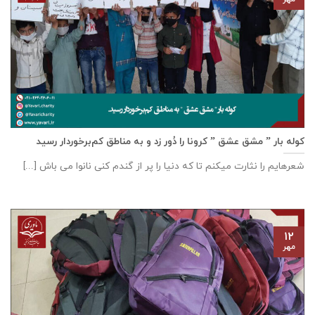
کوله بار ” مشق عشق ” کرونا را دُور زد و به مناطق کم‌برخوردار رسید
شعرهایم را نثارت میکنم تا که دنیا را پر از گندم کنی نانوا می باش [...]
۱۲
مهر