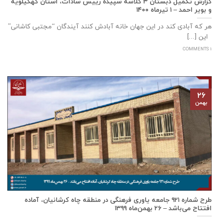
گزارش تکمیل دبستان ۳ کلاسه سپيده رييس سادات، استان كهگيلويه
و بوير احمد – ۱ تیرماه ۱۴۰۰
هر که آبادی کند در این جهان خانه آبادش کنند آیندگان “مجتبی کاشانی”
این [...]
1 COMMENTS
۲۶
بهمن
طرح شماره ۹۲۱ جامعه ياوری فرهنگی در منطقه چاه کرشانیان، آماده
افتتاح می‌باشد – ۲۶ بهمن‌ماه ۱۳۹۹