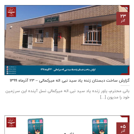
۲۳
آذر
گزارش ساخت دبستان زنده ياد سيد نبی اله ميركمالی – ۲۳ آذر‌ماه ۱۳۹۹
بانی محترم، یاور زنده ياد سيد نبی اله ميركمالی نسل آینده این سرزمین
خود را مدیون [...]
۰۵
آذر