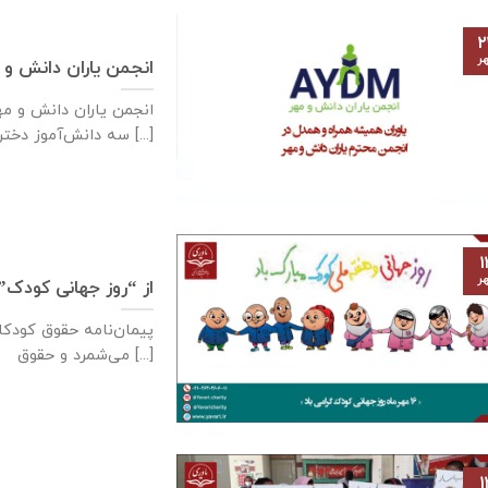
۲
ر
انجمن یاران دانش و 
سه دانش‌آموز دختر [...]
۱
ر
از “روز جهانی کودک”
می‌شمرد و حقوق [...]
۱