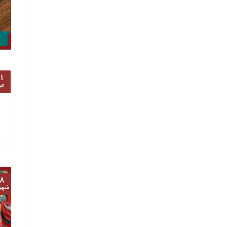
۱
مه
۸
شهر