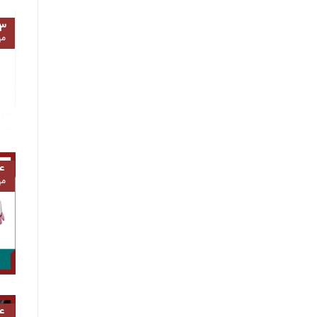
۳
مه
۴
مه
۴