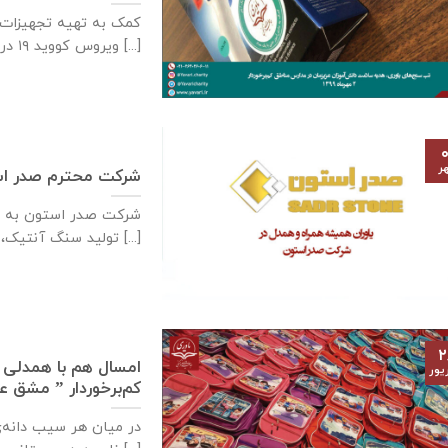
کمک به تهیه تجهیزات ب
ویروس کووید ۱۹ در [...]
۰
ر
شرکت محترم صدر ا
شرکت صدر استون به ع
تولید سنگ آنتیک، سنگ [...]
۲
امسال هم با همدلی ی
یور
کم‌برخوردار ” مشق 
در میان هر سیب دانه‌