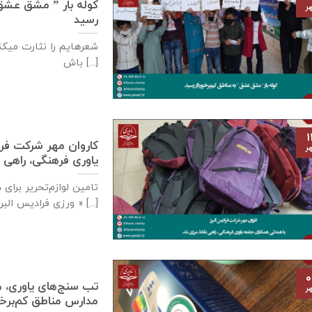
کوله بار ” مشق عشق ” 
ر
رسید
شعرهایم را نثارت میکنم
باش [...]
۱
كاروان مهر شرکت فرا
ر
یاوری فرهنگی، راهی 
تامين لوازم‌تحرير برا
ورزی فراديس البرز » [...]
۰
تب سنج‌های یاوری، ه
ر
مدارس مناطق کم‌برخوردار- ۲ مهر