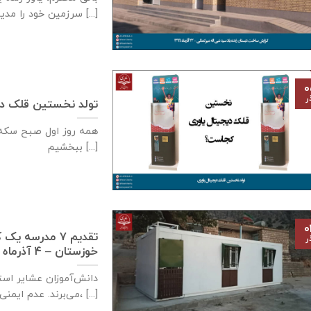
سرزمین خود را مدیون [...]
۰
ر
تولد نخستین قلک دی
همه روز اول صبح سكه م
ببخشيم [...]
۰
تقدیم ۷ مدرسه
ر
خوزستان – ۴ آذر‌ماه ۱۳۹۹
دانش‌آموزان عشایر است
می‌برند. عدم ایمنی کافی مدارس سنگی، [...]