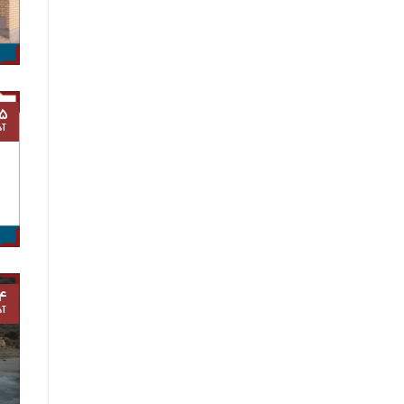
۵
آذ
۴
آذ