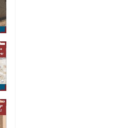
۰
به
۳
آذ