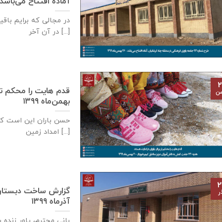
آماده افتتاح می‌باشد – ۲۶ بهمن‌ماه 
در مجالی که برایم باق
در آن آخر [...]
۲
من
بهمن‌ماه ۱۳۹۹
حسن باران این است ک
امداد زمین [...]
۲
ر
آذر‌ماه ۱۳۹۹
بانی محترم، یاور زنده 