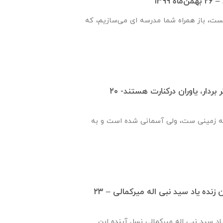
۱۳۹۹
یست، باز همراه شما مدرسه ای می‌سازیم، که
قدم هایت را محکم تر بردار، یاوران درکنارت هستند- ۲۰
ه زمینی ست، ولی آسمانی شده است و به
گزارش ساخت دبستان زنده ياد سيد نبی اله ميركمالی – ۲۳
ياد سيد نبی اله ميركمالی نسل آینده این