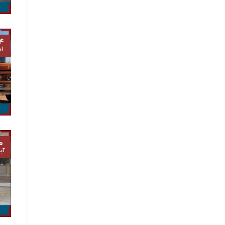
۴
آذ
۰
آب