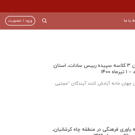
ط با ما
ورود / عضویت
گزارش تکمیل دبستان ۳ کلاسه سپيده رييس سادات، استان
 ۱۴۰۰
ن جهان خانه آبادش کنند آیندگان “مجتبی
ره ۹۲۱ جامعه ياوری فرهنگی در منطقه چاه کرشانیان،