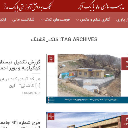
ر یاوری
گالری فیلم و عکس
فرصت‌های کمک
شفافیت مالی
ارتبا
TAG ARCHIVES:
قلک_قشنگ
۰
ر
كهگيلويه و بوير احمد – ۱ تیرماه
هر که آبادی کند در ای
کاشانی” این [...]
1 COMMENTS
۲
طرح شما
من