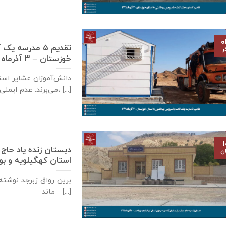
۰
تقدیم ۵ مدرسه
ر
خوزستان – ۳ آذر‌ماه ۱۳۹۹
دانش‌آموزان عشایر است
می‌برند. عدم ایمنی کافی مدارس سنگی، [...]
۱
دبستان زنده ياد حاج 
ان
استان كهگيلويه و بويراحمد – ۱۰
برین رواق زبرجد نوشته 
ماند [...]