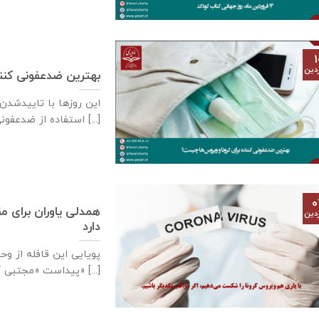
۱
دین
بهترین ضدعفونی کنند
این روز‌ها با تاییدشدن 
استفاده از ضدعفونی [...]
۰
همدلی یاوران برای مق
دین
دارد
پویایی این قافله از و
پیداست «مجتبی کاشانی» [...]