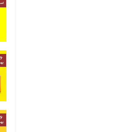
اسف
۶
به
۶
به