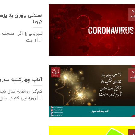
۲
همدلی یاوران به پزشک
ند
کرونا
مهربانے را اگر قسمت
ارادت [...]
۲
ند
آداب چهارشنبه سور
کم‌کم روزهای سال شما
روزهایی که در سال‌های گذشته [...]
۰