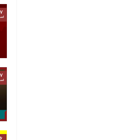
۷
اسف
۷
اسف
۶