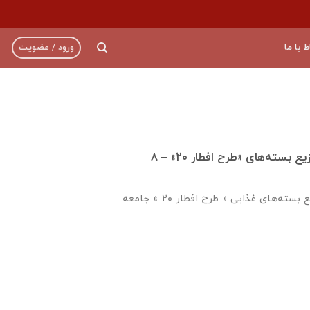
ط با ما
ورود / عضویت
جلسه هم‌اندیشی توزیع بسته‌های «طرح افطار ۲۰» – ۸
جلسه هم اندیشی توزیع بسته‌های غذایی « طرح افطار ۲۰ » جامعه