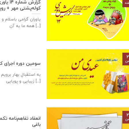
گزارش ش
ند
کوله‌پشتی مهر + رو
یاوران گرامی باسلام و
همه ما به آن [...]
۲
من
سومین دوره اجرای کمپی
به استقبال بهار برویم 
زیبایی و پویایی [...]
۲
من
باغی