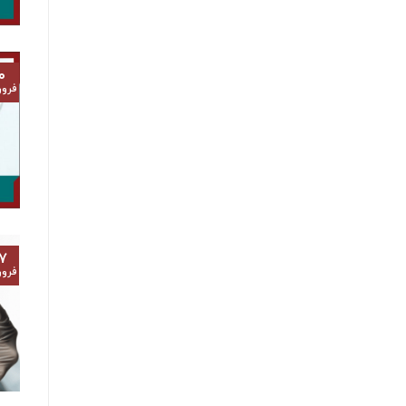
۰
فرور
۷
فرور