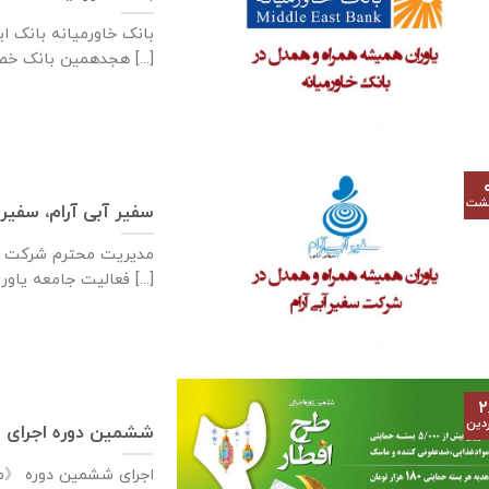
هجدهمین بانک خصوصی کشور [...]
هشت
سفیر آبی آرام، سفیر 
فعالیت جامعه یاوری [...]
۲
دین
ششمین دوره اجرای « طرح افطار ۲۰ »