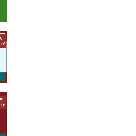
۸
فرور
۴
فرور