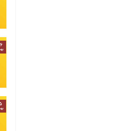
۶
به
۵
به