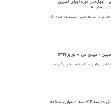
ماره ۱۴ یاوری – چهارمین دوره اجرای کمپین
پوش مدرسه
 احترام در شرایط فعلی بیشترین چیزی که
ن « عیدی من »- نوروز ۱۳۹۹
تا این بهار را همه باهم جشن بگیریم.
انعقاد تفاهم‌نامه تكميل مدرسه ٢ كلاسه، اسفراين، منطقه