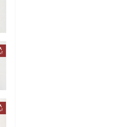
۸
آب
۸
آب