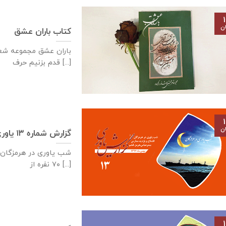
۱
ان
کتاب باران عشق
باران عشق مجموعه شعر 
قدم بزنيم حرف [...]
۱
ان
گزارش شماره ۱۳ یاوری – شب یاوری در هرمزگان
۷۰ نفره از [...]
۱