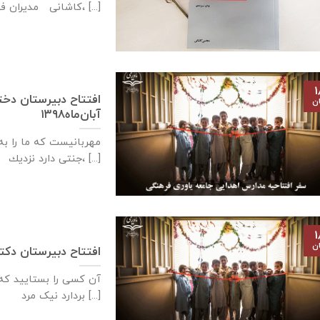
کاشانی مدیران فیلسوف، [...]
۱
ان
آبان‌ماه۱۳۹۸
مهربانيست كه ما را به 
جنتی دارد نزديك، [...]
۱
ان
افتتاح دبيرستان دكتر عباس خ
آن کسی را بستایید که
بردارد نیک مرد [...]