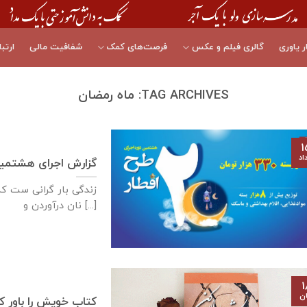
ر یاوری
گالری فیلم و عکس
فرصت‌های کمک
شفافیت مالی
ارتبا
TAG ARCHIVES:
ماه رمضان
۱
اد
گزارش اجرای هشتمین دوره «ط
زندگی بار گرانی ست ک
نان درآوردن و [...]
۱
ان
کتاب خویش را باور ک