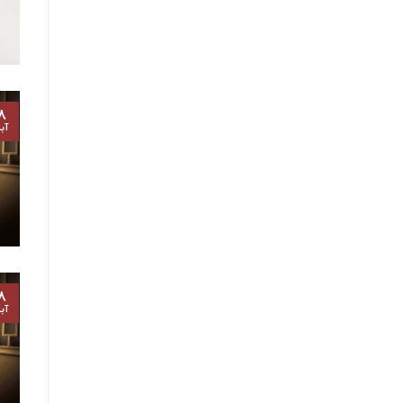
۸
آب
۸
آب