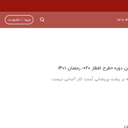
ط با ما
ورود / عضویت
رح افطار ۲۰»- رمضان ۱۴۰۱
ه بر پشت پریشانی تُست کار آسانی نیست
ن