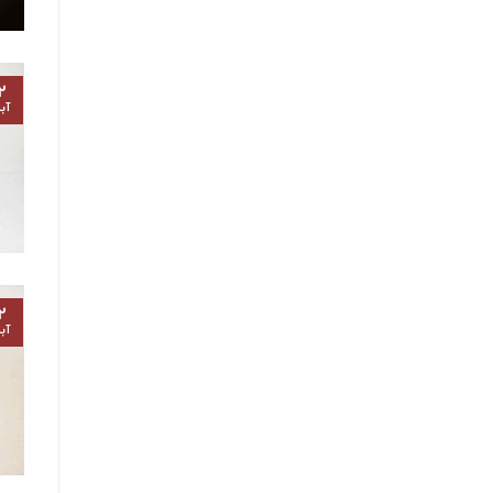
۲
آب
۲
آب