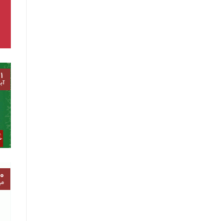
۱
آب
۰
مه