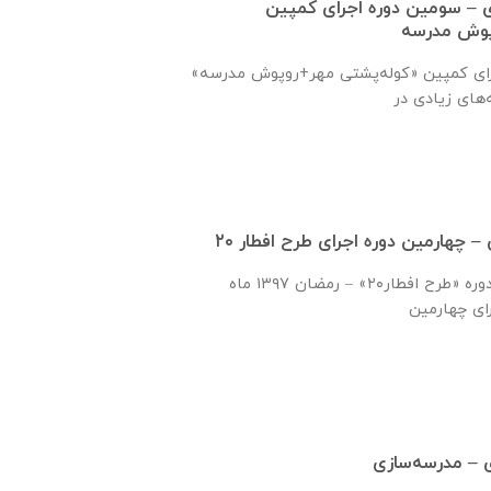
ماره ۱۲ یاوری – سومین دوره اجرای کمپین
پوش مدرسه
رای کمپین «کوله‌پشتی مهر+روپوش مدرسه»
گزارش اجرای چهارمین دوره «طرح افطار۲۰» – رمضان ۱۳۹۷ ماه