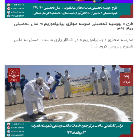
طرح « بورسیه تحصیلی مدرسه مجازی بیابیاموزیم »- سال تحصیلی
۱۴۰۰-۱۳۹۹
مدرسه مجازی « بیابیاموزیم » در انتظار یاری ماست! امسال به دلیل
شیوع ویروس کرونا [...]
۲۹
مرداد