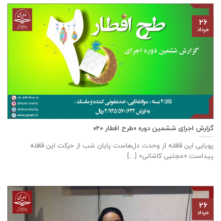
۲۶
مرداد
گزارش اجرای ششمین دوره «طرح افطار ۲۰»
پویایی این قافله از وحدت دل‌هاست پایان شب از حرکت این قافله
پیداست «مجتبی کاشانی» [...]
۲۶
مرداد