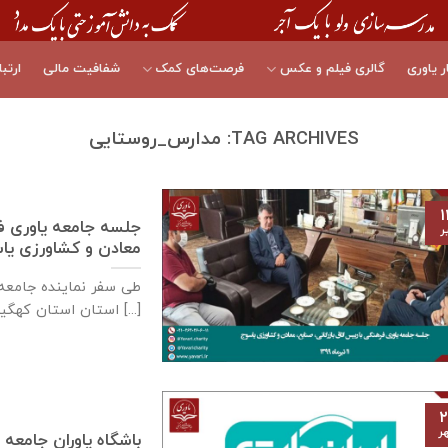
ر یاوری
گالری فیلم و عکس
فرصت‌های کمک
شفافیت مالی
ارتبا
TAG ARCHIVES:
مدارس_روستایی
۱
جلسه جامعه یاوری فره
ر
معادن و كشاورزی ياسوج – ۱۱ تی
استان استان کهگیلویه و [...]
۲
ر
باشگاه یاوران جامعه 