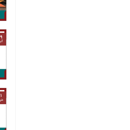
۹
آب
۱
خرد