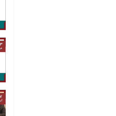
۳
مه
۷
آب