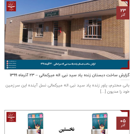
۲۳
آذر
گزارش ساخت دبستان زنده ياد سيد نبی اله ميركمالی – ۲۳ آذر‌ماه ۱۳۹۹
بانی محترم، یاور زنده ياد سيد نبی اله ميركمالی نسل آینده این سرزمین
خود را مدیون [...]
۰۵
آذر