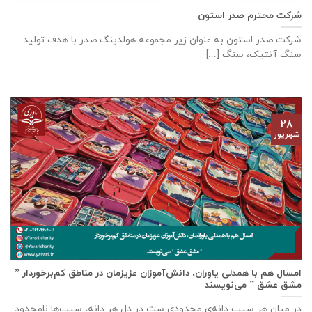
شرکت محترم صدر استون
شرکت صدر استون به عنوان زیر مجموعه هولدینگ صدر با هدف تولید
سنگ آنتیک، سنگ [...]
۲۸
شهریور
امسال هم با همدلی یاوران، دانش‌آموزان عزیزمان در مناطق کم‌برخوردار ”
مشق عشق ” می‌نویسند
در میان هر سیب دانه‌ی محدودی ست در دل هر دانه، سیب‌ها نامحدود