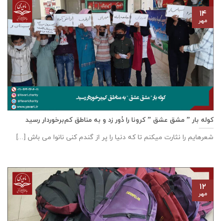
۱۴
مهر
کوله بار ” مشق عشق ” کرونا را دُور زد و به مناطق کم‌برخوردار رسید
شعرهایم را نثارت میکنم تا که دنیا را پر از گندم کنی نانوا می باش [...]
۱۲
مهر