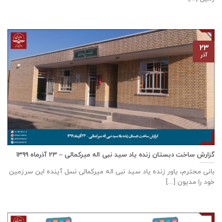
۲۳
آذر
گزارش ساخت دبستان زنده ياد سيد نبی اله ميركمالی – ۲۳ آذر‌ماه ۱۳۹۹
بانی محترم، یاور زنده ياد سيد نبی اله ميركمالی نسل آینده این سرزمین
خود را مدیون [...]