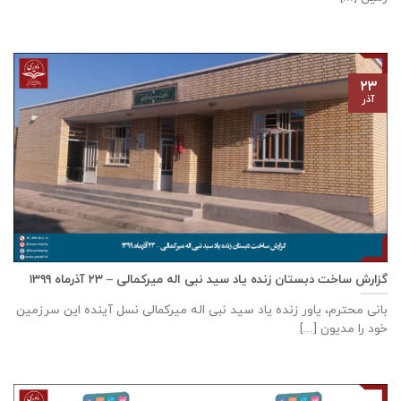
۲۳
آذر
گزارش ساخت دبستان زنده ياد سيد نبی اله ميركمالی – ۲۳ آذر‌ماه ۱۳۹۹
بانی محترم، یاور زنده ياد سيد نبی اله ميركمالی نسل آینده این سرزمین
خود را مدیون [...]