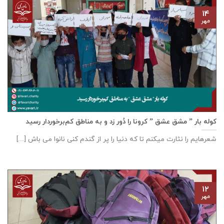
۱۴
مهر
کوله بار ” مشق عشق ” کرونا را دُور زد و به مناطق کم‌برخوردار رسید
شعرهایم را نثارت میکنم تا که دنیا را پر از گندم کنی نانوا می باش [...]
۱۲
مهر