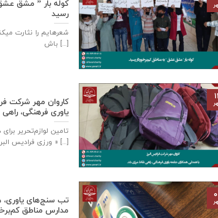
کوله بار ” مشق عشق ” 
ر
رسید
شعرهایم را نثارت میکنم
باش [...]
۱
كاروان مهر شرکت فرا
ر
یاوری فرهنگی، راهی 
تامين لوازم‌تحرير برا
ورزی فراديس البرز » [...]
۰
تب سنج‌های یاوری، ه
ر
مدارس مناطق کم‌برخوردار- ۲ مهر