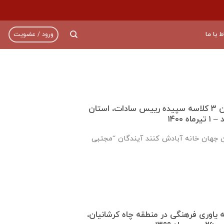
ط با ما
ورود / عضویت
گزارش تکمیل دبستان ۳ کلاسه سپيده رييس سادات، استان
 ۱۴۰۰
ن جهان خانه آبادش کنند آیندگان “مجتبی
ره ۹۲۱ جامعه ياوری فرهنگی در منطقه چاه کرشانیان،