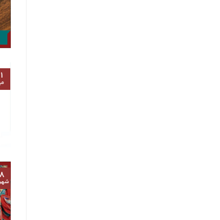
۱
مه
۸
شهر