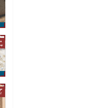
۰
به
۳
آذ