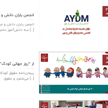
۲
ر
انجمن یاران دانش و 
سه دانش‌آموز دختر [...]
۱
ر
از “روز جهانی کودک”
می‌شمرد و حقوق [...]
۱