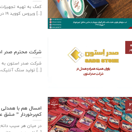
کمک به تهیه تجهیزات ب
ویروس کووید ۱۹ در [...]
۰
ر
شرکت محترم صدر ا
شرکت صدر استون به ع
تولید سنگ آنتیک، سنگ [...]
۲
امسال هم با همدلی ی
یور
کم‌برخوردار ” مشق 
در میان هر سیب دانه‌