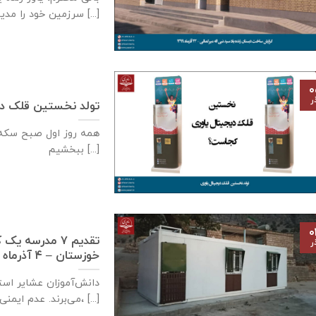
سرزمین خود را مدیون [...]
۰
ر
تولد نخستین قلک دی
همه روز اول صبح سكه م
ببخشيم [...]
۰
تقدیم ۷ مدرسه
ر
خوزستان – ۴ آذر‌ماه ۱۳۹۹
دانش‌آموزان عشایر است
می‌برند. عدم ایمنی کافی مدارس سنگی، [...]