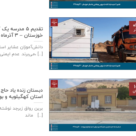
۰
تقدیم ۵ مدرسه
ر
خوزستان – ۳ آذر‌ماه ۱۳۹۹
دانش‌آموزان عشایر است
می‌برند. عدم ایمنی کافی مدارس سنگی، [...]
۱
دبستان زنده ياد حاج 
ان
استان كهگيلويه و بويراحمد – ۱۰
برین رواق زبرجد نوشته 
ماند [...]