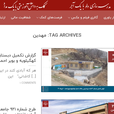
ر یاوری
گالری فیلم و عکس
فرصت‌های کمک
شفافیت مالی
ارتبا
TAG ARCHIVES:
مهدین
۰
ر
كهگيلويه و بوير احمد – ۱ تیرماه
هر که آبادی کند در ای
کاشانی” این [...]
1 COMMENTS
۲
طرح شما
من