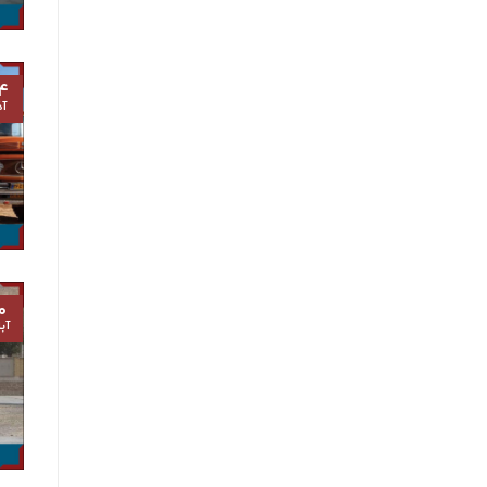
۴
آذ
۰
آب