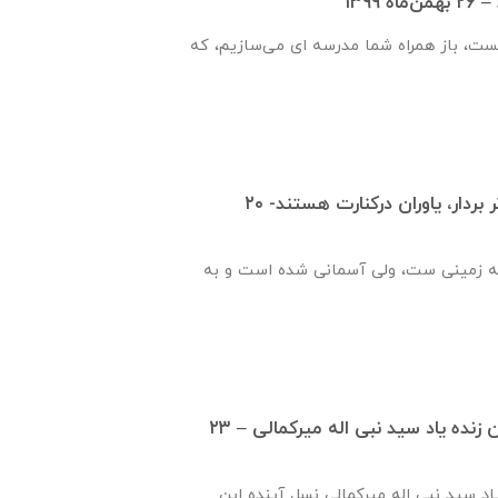
۱۳۹۹
یست، باز همراه شما مدرسه ای می‌سازیم، که
قدم هایت را محکم تر بردار، یاوران درکنارت هستند- ۲۰
ه زمینی ست، ولی آسمانی شده است و به
گزارش ساخت دبستان زنده ياد سيد نبی اله ميركمالی – ۲۳
ياد سيد نبی اله ميركمالی نسل آینده این