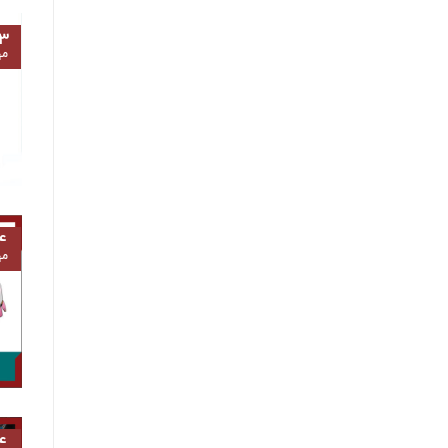
۳
مه
۴
مه
۴