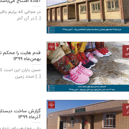
آماده افتتاح می‌باشد – ۲۶ بهمن‌ماه 
در مجالی که برایم باق
در آن آخر [...]
۲
من
بهمن‌ماه ۱۳۹۹
حسن باران این است ک
امداد زمین [...]
۲
ر
آذر‌ماه ۱۳۹۹
بانی محترم، یاور زنده 