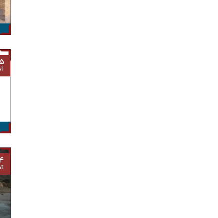
۵
آذ
۴
آذ