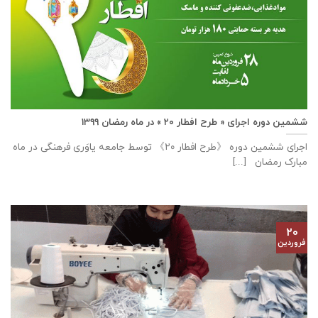
ششمین دوره اجرای « طرح افطار ۲۰ » در ماه رمضان ۱۳۹۹
اجرای ششمین دوره 《طرح افطار ۲۰》 توسط جامعه یاوَری فرهنگی در ماه
مبارک رمضان [...]
۲۰
فروردین