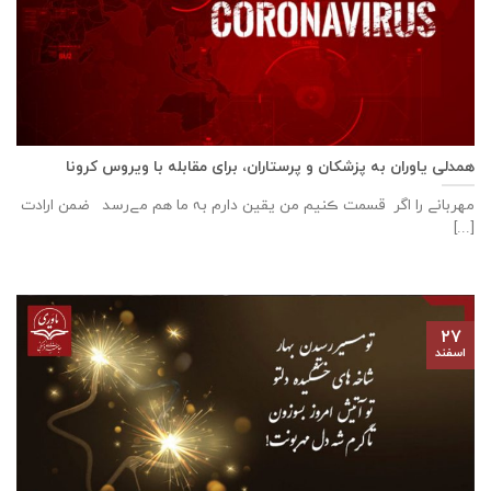
همدلی یاوران به پزشکان و پرستاران، برای مقابله با ویروس کرونا
مهربانے را اگر قسمت ڪنیم من یقین دارم بہ ما هم مےرسد ضمن ارادت
[...]
۲۷
اسفند