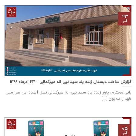
۲۳
آذر
گزارش ساخت دبستان زنده ياد سيد نبی اله ميركمالی – ۲۳ آذر‌ماه ۱۳۹۹
بانی محترم، یاور زنده ياد سيد نبی اله ميركمالی نسل آینده این سرزمین
خود را مدیون [...]
۰۵
آذر