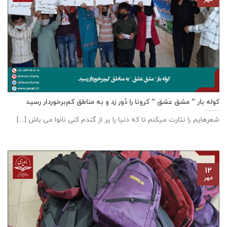
کوله بار ” مشق عشق ” کرونا را دُور زد و به مناطق کم‌برخوردار رسید
شعرهایم را نثارت میکنم تا که دنیا را پر از گندم کنی نانوا می باش [...]
۱۲
مهر