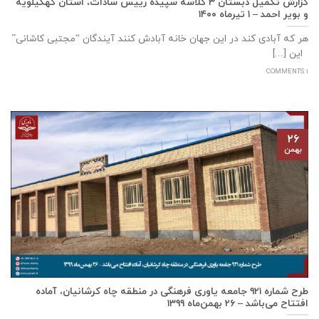
گزارش تکمیل دبستان ۳ کلاسه سپيده رييس سادات، استان كهگيلويه
و بوير احمد – ۱ تیرماه ۱۴۰۰
هر که آبادی کند در این جهان خانه آبادش کنند آیندگان “مجتبی کاشانی”
این [...]
1 COMMENTS
۲۶
بهمن
طرح شماره ۹۲۱ جامعه ياوری فرهنگی در منطقه چاه کرشانیان، آماده
افتتاح می‌باشد – ۲۶ بهمن‌ماه ۱۳۹۹