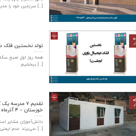
سرزمین خود را مدیون [...]
۰
ر
تولد نخستین قلک دی
همه روز اول صبح سكه م
ببخشيم [...]
۰
تقدیم ۷ مدرسه
ر
خوزستان – ۴ آذر‌ماه ۱۳۹۹
دانش‌آموزان عشایر است
می‌برند. عدم ایمنی کافی مدارس سنگی، [...]