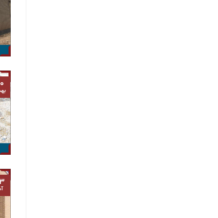
۰
به
۳
آذ