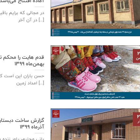
آماده افتتاح می‌باشد – ۲۶ بهمن‌ماه 
در مجالی که برایم باق
در آن آخر [...]
۲
من
بهمن‌ماه ۱۳۹۹
حسن باران این است ک
امداد زمین [...]
۲
ر
آذر‌ماه ۱۳۹۹
بانی محترم، یاور زنده 