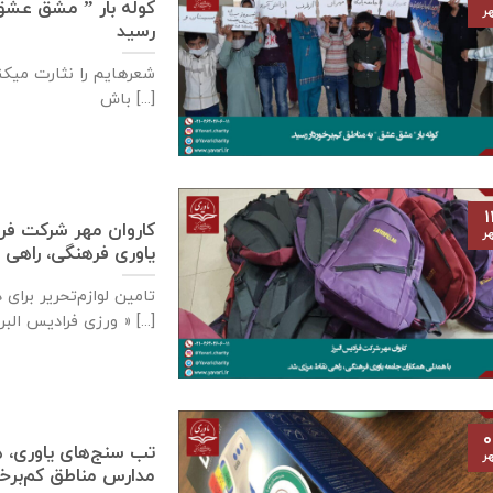
کوله بار ” مشق عشق ” 
ر
رسید
شعرهایم را نثارت میکنم
باش [...]
۱
كاروان مهر شرکت فرا
ر
یاوری فرهنگی، راهی 
تامين لوازم‌تحرير برا
ورزی فراديس البرز » [...]
۰
تب سنج‌های یاوری، ه
ر
مدارس مناطق کم‌برخوردار- ۲ مهر