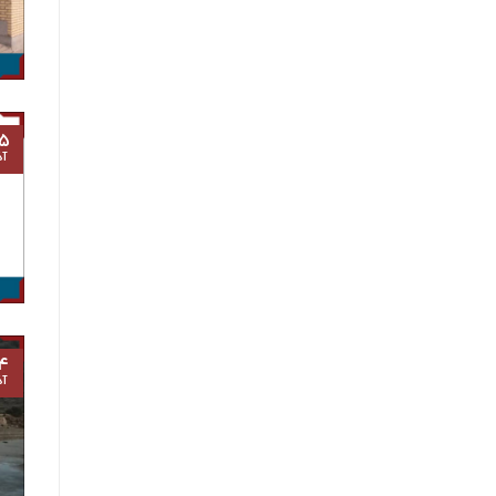
۵
آذ
۴
آذ