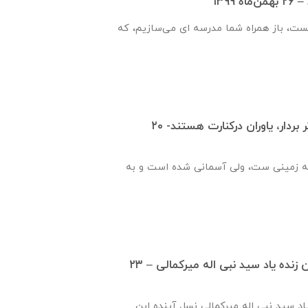
۱۳۹۹
یست، باز همراه شما مدرسه ای می‌سازیم، که
قدم هایت را محکم تر بردار، یاوران درکنارت هستند- ۲۰
ه زمینی ست، ولی آسمانی شده است و به
گزارش ساخت دبستان زنده ياد سيد نبی اله ميركمالی – ۲۳
ياد سيد نبی اله ميركمالی نسل آینده این