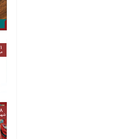
۱
مه
۸
شهر