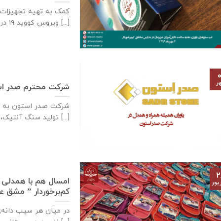
کمک به تهیه تجهیزات ب
ویروس کووید ۱۹ در [...]
۰
ر
شرکت محترم صدر ا
شرکت صدر استون به ع
تولید سنگ آنتیک، سنگ [...]
۲
امسال هم با همدلی ی
یور
کم‌برخوردار ” مشق 
در میان هر سیب دانه‌