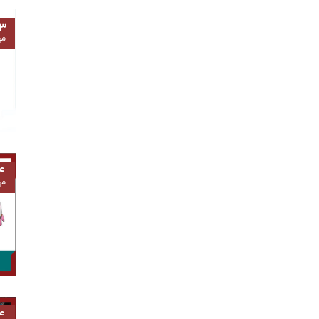
۳
مه
۴
مه
۴