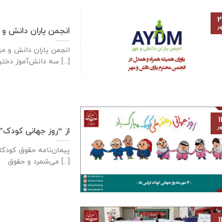
۲
ر
انجمن یاران دانش و 
سه دانش‌آموز دختر [...]
۱
ر
از “روز جهانی کودک”
می‌شمرد و حقوق [...]
۱