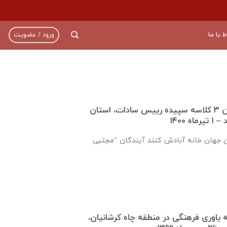
ط با ما
ورود / عضویت
گزارش تکمیل دبستان ۳ کلاسه سپيده رييس سادات، استان
 ۱۴۰۰
ن جهان خانه آبادش کنند آیندگان “مجتبی
ره ۹۲۱ جامعه ياوری فرهنگی در منطقه چاه کرشانیان،