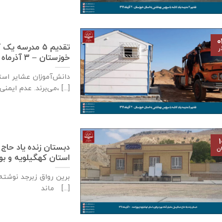
۰
تقدیم ۵ مدرسه
ر
خوزستان – ۳ آذر‌ماه ۱۳۹۹
دانش‌آموزان عشایر است
می‌برند. عدم ایمنی کافی مدارس سنگی، [...]
۱
دبستان زنده ياد حاج 
ان
استان كهگيلويه و بويراحمد – ۱۰
برین رواق زبرجد نوشته 
ماند [...]