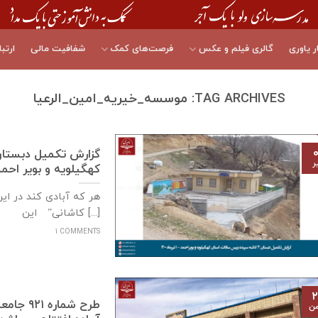
ر یاوری
گالری فیلم و عکس
فرصت‌های کمک
شفافیت مالی
ارتبا
TAG ARCHIVES:
موسسه_خیریه_امین_الرعیا
۰
ر
كهگيلويه و بوير احمد – ۱ تیرماه
هر که آبادی کند در ای
کاشانی” این [...]
1 COMMENTS
۲
طرح شما
من