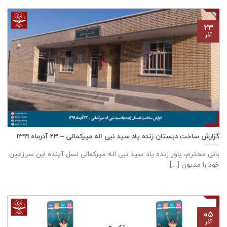
۲۳
آذر
گزارش ساخت دبستان زنده ياد سيد نبی اله ميركمالی – ۲۳ آذر‌ماه ۱۳۹۹
بانی محترم، یاور زنده ياد سيد نبی اله ميركمالی نسل آینده این سرزمین
خود را مدیون [...]
۰۵
آذر