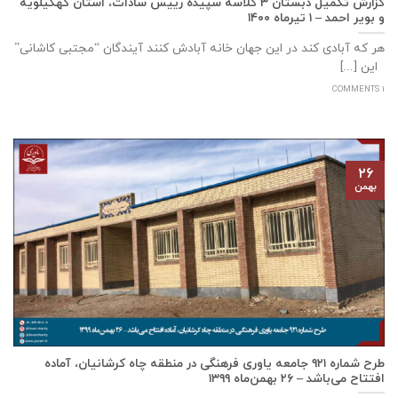
گزارش تکمیل دبستان ۳ کلاسه سپيده رييس سادات، استان كهگيلويه
و بوير احمد – ۱ تیرماه ۱۴۰۰
هر که آبادی کند در این جهان خانه آبادش کنند آیندگان “مجتبی کاشانی”
این [...]
1 COMMENTS
۲۶
بهمن
طرح شماره ۹۲۱ جامعه ياوری فرهنگی در منطقه چاه کرشانیان، آماده
افتتاح می‌باشد – ۲۶ بهمن‌ماه ۱۳۹۹