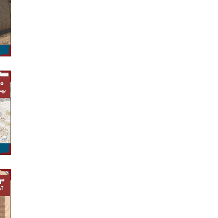
۰
به
۳
آذ