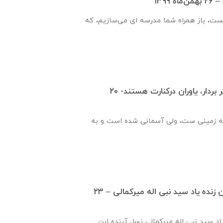
۱۳۹۹
یست، باز همراه شما مدرسه ای می‌سازیم، که
قدم هایت را محکم تر بردار، یاوران درکنارت هستند- ۲۰
ه زمینی ست، ولی آسمانی شده است و به
گزارش ساخت دبستان زنده ياد سيد نبی اله ميركمالی – ۲۳
ياد سيد نبی اله ميركمالی نسل آینده این