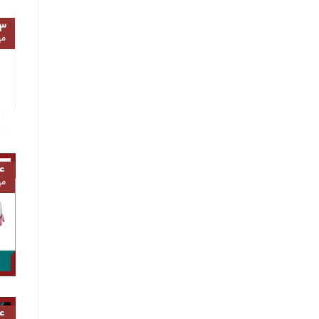
۳
مه
۴
مه
۴