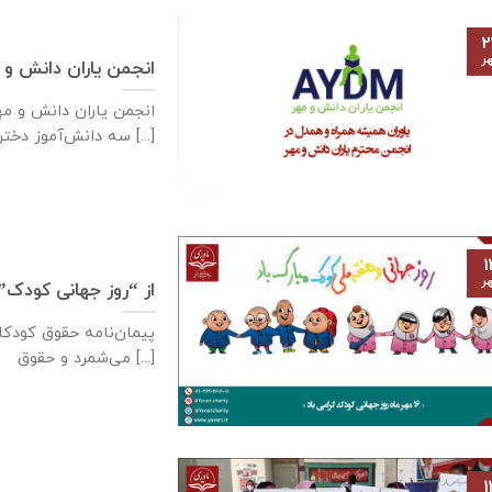
۲
ر
انجمن یاران دانش و 
سه دانش‌آموز دختر [...]
۱
ر
از “روز جهانی کودک”
می‌شمرد و حقوق [...]
۱