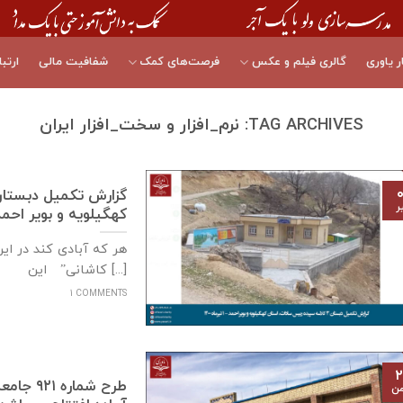
ر یاوری
گالری فیلم و عکس
فرصت‌های کمک
شفافیت مالی
ارتبا
TAG ARCHIVES:
نرم_افزار و سخت_افزار ایران
۰
ر
كهگيلويه و بوير احمد – ۱ تیرماه
هر که آبادی کند در ای
کاشانی” این [...]
1 COMMENTS
۲
طرح شما
من