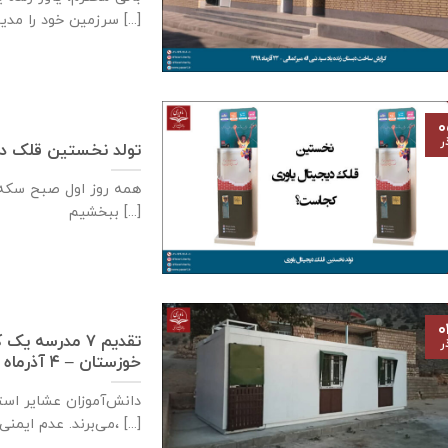
سرزمین خود را مدیون [...]
۰
ر
تولد نخستین قلک دی
همه روز اول صبح سكه م
ببخشيم [...]
۰
تقدیم ۷ مدرسه
ر
خوزستان – ۴ آذر‌ماه ۱۳۹۹
دانش‌آموزان عشایر است
می‌برند. عدم ایمنی کافی مدارس سنگی، [...]