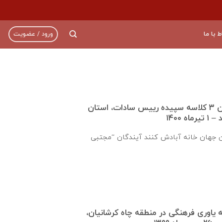
ط با ما
ورود / عضویت
گزارش تکمیل دبستان ۳ کلاسه سپيده رييس سادات، استان
 ۱۴۰۰
ن جهان خانه آبادش کنند آیندگان “مجتبی
ره ۹۲۱ جامعه ياوری فرهنگی در منطقه چاه کرشانیان،