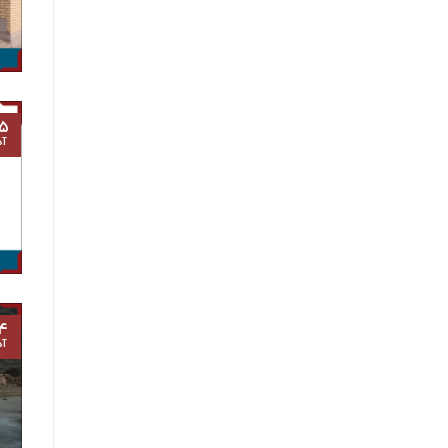
۵
آذ
۴
آذ