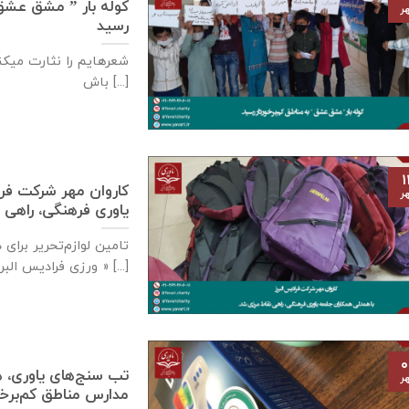
کوله بار ” مشق عشق ” 
ر
رسید
شعرهایم را نثارت میکنم
باش [...]
۱
كاروان مهر شرکت فرا
ر
یاوری فرهنگی، راهی 
تامين لوازم‌تحرير برا
ورزی فراديس البرز » [...]
۰
تب سنج‌های یاوری، ه
ر
مدارس مناطق کم‌برخوردار- ۲ مهر