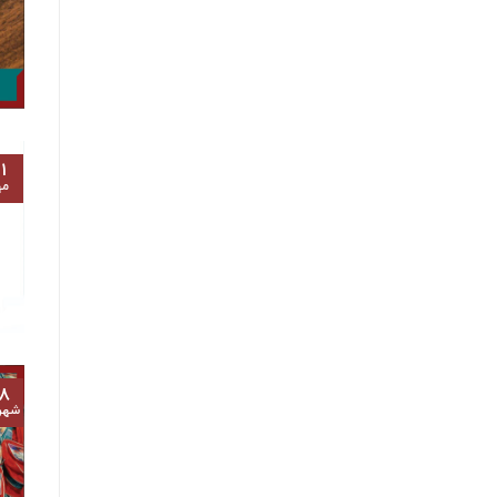
۱
مه
۸
شهر