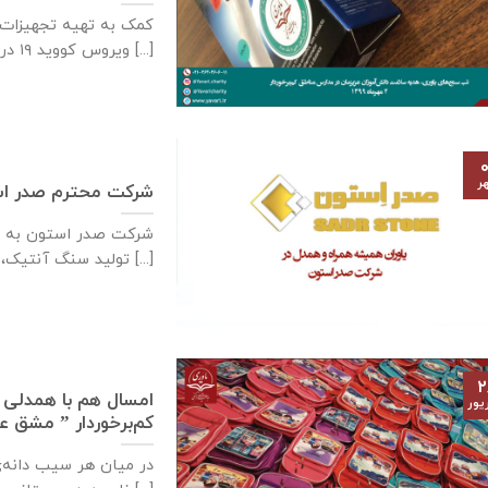
کمک به تهیه تجهیزات ب
ویروس کووید ۱۹ در [...]
۰
ر
شرکت محترم صدر ا
شرکت صدر استون به ع
تولید سنگ آنتیک، سنگ [...]
۲
امسال هم با همدلی ی
یور
کم‌برخوردار ” مشق 
در میان هر سیب دانه‌