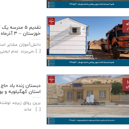
۰
تقدیم ۵ مدرسه
ر
خوزستان – ۳ آذر‌ماه ۱۳۹۹
دانش‌آموزان عشایر است
می‌برند. عدم ایمنی کافی مدارس سنگی، [...]
۱
دبستان زنده ياد حاج 
ان
استان كهگيلويه و بويراحمد – ۱۰
برین رواق زبرجد نوشته 
ماند [...]