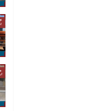
۴
آذ
۰
آب