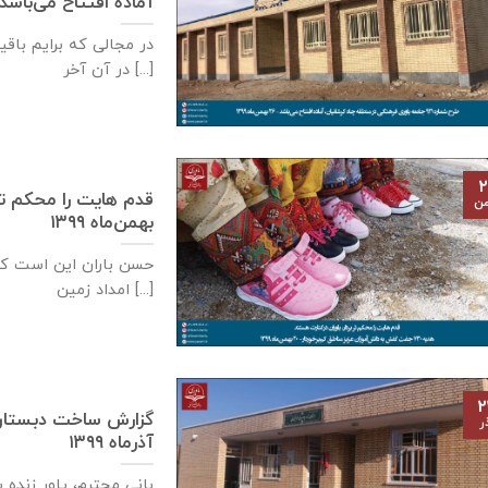
آماده افتتاح می‌باشد – ۲۶ بهمن‌ماه 
در مجالی که برایم باق
در آن آخر [...]
۲
من
بهمن‌ماه ۱۳۹۹
حسن باران این است ک
امداد زمین [...]
۲
ر
آذر‌ماه ۱۳۹۹
بانی محترم، یاور زنده 