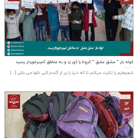
کوله بار ” مشق عشق ” کرونا را دُور زد و به مناطق کم‌برخوردار رسید
شعرهایم را نثارت میکنم تا که دنیا را پر از گندم کنی نانوا می باش [...]
۱۲
مهر