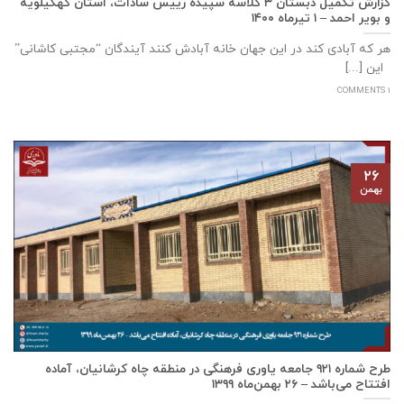
گزارش تکمیل دبستان ۳ کلاسه سپيده رييس سادات، استان كهگيلويه
و بوير احمد – ۱ تیرماه ۱۴۰۰
هر که آبادی کند در این جهان خانه آبادش کنند آیندگان “مجتبی کاشانی”
این [...]
1 COMMENTS
۲۶
بهمن
طرح شماره ۹۲۱ جامعه ياوری فرهنگی در منطقه چاه کرشانیان، آماده
افتتاح می‌باشد – ۲۶ بهمن‌ماه ۱۳۹۹