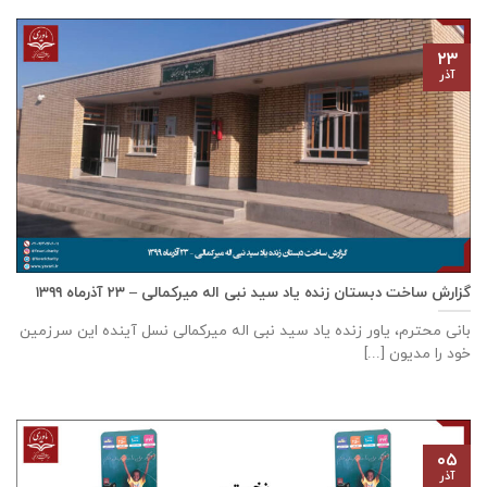
۲۳
آذر
گزارش ساخت دبستان زنده ياد سيد نبی اله ميركمالی – ۲۳ آذر‌ماه ۱۳۹۹
بانی محترم، یاور زنده ياد سيد نبی اله ميركمالی نسل آینده این سرزمین
خود را مدیون [...]
۰۵
آذر