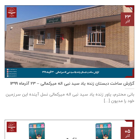
۲۳
آذر
گزارش ساخت دبستان زنده ياد سيد نبی اله ميركمالی – ۲۳ آذر‌ماه ۱۳۹۹
بانی محترم، یاور زنده ياد سيد نبی اله ميركمالی نسل آینده این سرزمین
خود را مدیون [...]
۰۵
آذر