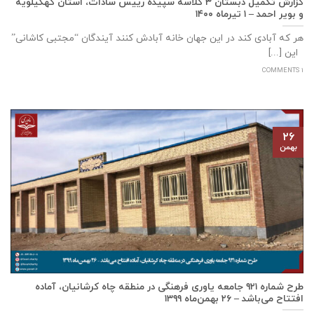
گزارش تکمیل دبستان ۳ کلاسه سپيده رييس سادات، استان كهگيلويه
و بوير احمد – ۱ تیرماه ۱۴۰۰
هر که آبادی کند در این جهان خانه آبادش کنند آیندگان “مجتبی کاشانی”
این [...]
1 COMMENTS
۲۶
بهمن
طرح شماره ۹۲۱ جامعه ياوری فرهنگی در منطقه چاه کرشانیان، آماده
افتتاح می‌باشد – ۲۶ بهمن‌ماه ۱۳۹۹