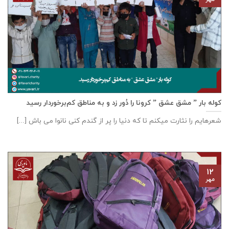
کوله بار ” مشق عشق ” کرونا را دُور زد و به مناطق کم‌برخوردار رسید
شعرهایم را نثارت میکنم تا که دنیا را پر از گندم کنی نانوا می باش [...]
۱۲
مهر