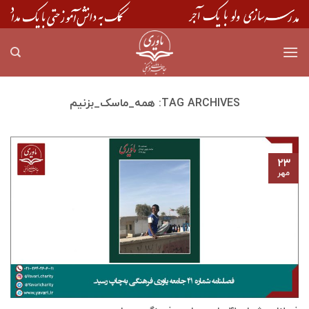
Skip
to
content
TAG ARCHIVES:
همه_ماسک_بزنیم
۲۳
مهر