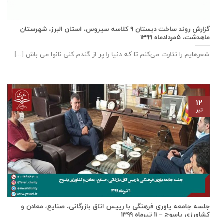
گزارش روند ساخت دبستان ٩ كلاسه سيروس، استان البرز، شهرستان
ماهدشت، ۵مردادماه ۱۳۹۹
شعرهایم را نثارت می‌کنم تا که دنیا را پر از گندم کنی نانوا می باش [...]
۱۲
تیر
جلسه جامعه یاوری فرهنگی با رييس اتاق بازرگانی، صنايع، معادن و
كشاورزی ياسوج – ۱۱ تیرماه ۱۳۹۹