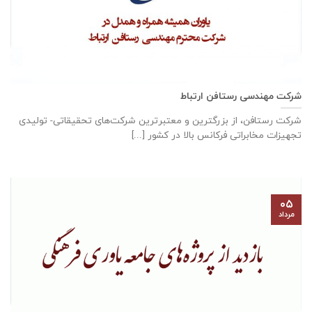
شرکت مهندسی رستافن ارتباط
شرکت رستافن، از بزرگترين و معتبرترين شركت‌های تحقیقاتی- توليدی
تجهيزات مخابراتی فركانس بالا در كشور [...]
۰۵
مرداد