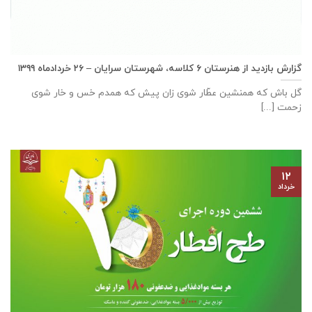
گزارش بازديد از هنرستان ٦ كلاسه، شهرستان سرايان – ۲۶ خرداد‌ماه ۱۳۹۹
گل باش که همنشین عطّار شوی زان پیش که همدم خس و خار شوی
زحمت [...]
۱۲
خرداد