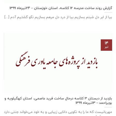
گزارش روند ساخت مدرسه ١٢ كلاسه، استان خوزستان – ۲۴تیرماه ۱۳۹۹
بیا از ابر دل شبنم بسازیم بیا از درد دل مرهم بسازیم نگو گشتیم آدم [...]
۱۴
تیر
بازدید از دبستان ۳ کلاسه درحال ساخت فرید عاصمی، استان كهگيلويه و
بويراحمد – ۱۳تیرماه ۱۳۹۹
مهربانيست كه ما را به نكويی دانايی زيبايی و به خود می‌خواند جنتی دارد