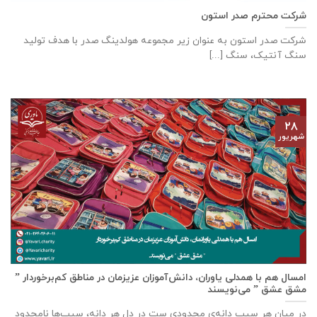
شرکت محترم صدر استون
شرکت صدر استون به عنوان زیر مجموعه هولدینگ صدر با هدف تولید
سنگ آنتیک، سنگ [...]
۲۸
شهریور
امسال هم با همدلی یاوران، دانش‌آموزان عزیزمان در مناطق کم‌برخوردار ”
مشق عشق ” می‌نویسند
در میان هر سیب دانه‌ی محدودی ست در دل هر دانه، سیب‌ها نامحدود