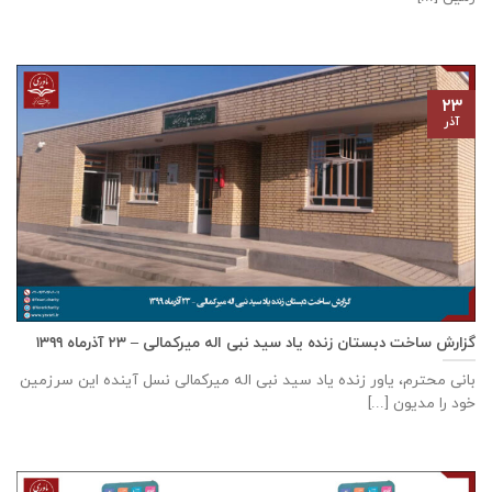
۲۳
آذر
گزارش ساخت دبستان زنده ياد سيد نبی اله ميركمالی – ۲۳ آذر‌ماه ۱۳۹۹
بانی محترم، یاور زنده ياد سيد نبی اله ميركمالی نسل آینده این سرزمین
خود را مدیون [...]