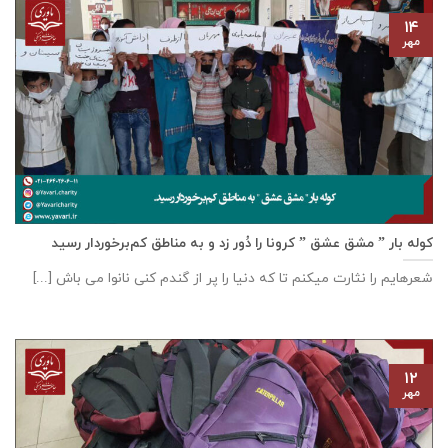
۱۴
مهر
کوله بار ” مشق عشق ” کرونا را دُور زد و به مناطق کم‌برخوردار رسید
شعرهایم را نثارت میکنم تا که دنیا را پر از گندم کنی نانوا می باش [...]
۱۲
مهر