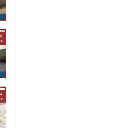
۶
به
۰
به