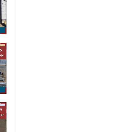
۶
به
۶
به