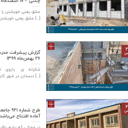
چگنی – ۱۰ اسفندماه ۱۳۹۹
عشق يعنی خويشتن را 
عشق يعنی خويشتن [...]
۲
من
۲۶ بهمن‌ماه ۱۳۹۹
شکرانه ی بازوی توا
دبستان در شهر كارون، استان خوزستان [...]
۲
طرح شما
من
آماده افتتاح می‌باشد – ۲۶ بهمن‌ماه 
در مجالی که برایم باق