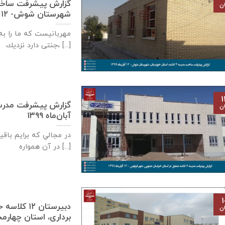
ان
شهرستان شوش- ۱۲ آبان‌ماه ۱۳۹۹
مهربانيست كه ما را به 
جنتی دارد نزديك، [...]
۱
ان
آبان‌ماه ۱۳۹۹
در مجالي که برايم باق
در آن همواره [...]
۱
دبيرستان ٢
ان
برداری، استان چهارمحال بختيار