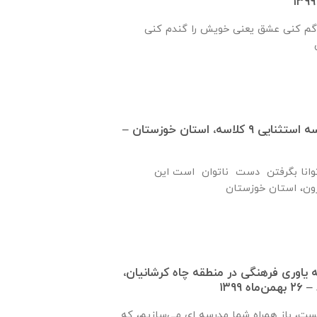
گم كنی عشق يعنی خويش را گندم كنی
گزارش پيشرفت مدرسه استثنايی ٩ كلاسه، استان خوزستان –
نا بگرفتن دست ناتوان است این
ره ۹۲۱ جامعه ياوری فرهنگی در منطقه چاه کرشانیان،
۱۳۹۹
یست، باز همراه شما مدرسه ای می‌سازیم، که