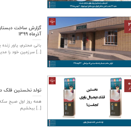
۲
ر
آذر‌ماه ۱۳۹۹
بانی محترم، یاور زنده 
سرزمین خود را مدیون [...]
۰
ر
تولد نخستین قلک دی
همه روز اول صبح سكه م
ببخشيم [...]