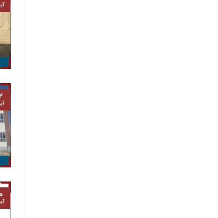
آب
۲
آب
۰
آب