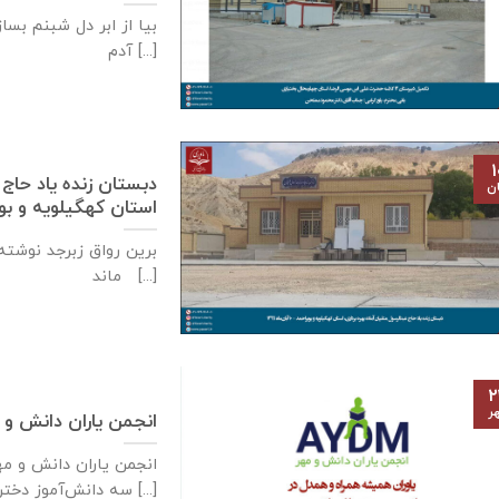
بیا از ابر دل شبنم بسا
آدم [...]
۱
دبستان زنده ياد حاج 
ان
استان كهگيلويه و بويراحمد – ۱۰
برین رواق زبرجد نوشته 
ماند [...]
۲
ر
انجمن یاران دانش و 
سه دانش‌آموز دختر [...]