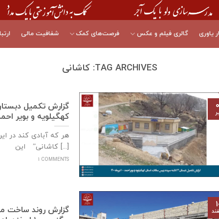
ر یاوری
گالری فیلم و عکس
فرصت‌های کمک
شفافیت مالی
ارتبا
TAG ARCHIVES:
کاشانی
۰
ر
كهگيلويه و بوير احمد – ۱ تیرماه
هر که آبادی کند در ای
کاشانی” این [...]
1 COMMENTS
۱
ند