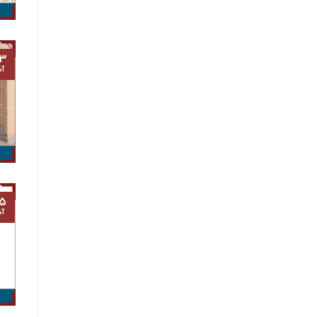
۳
آذ
۵
آذ