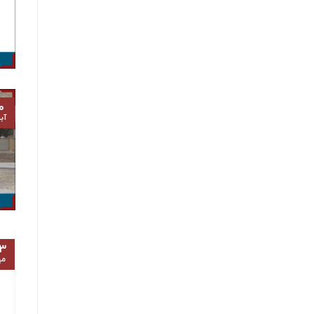
۰
آب
۳
مه