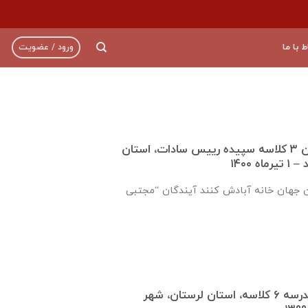
ط با ما
ورود / عضویت
گزارش تکمیل دبستان ۳ کلاسه سپيده رييس سادات، استان
 ۱۴۰۰
ن جهان خانه آبادش کنند آیندگان “مجتبی
گزارش روند ساخت مدرسه ٦ كلاسه، استان لرستان، شهر