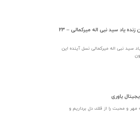
گزارش ساخت دبستان زنده ياد سيد نبی اله ميركمالی – ۲۳
ياد سيد نبی اله ميركمالی نسل آینده این
جیتال یاوری
هر و محبت را از قلك دل برداريم و