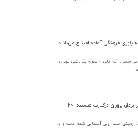
ره ۹۴۹ جامعه ياوری فرهنگی آماده افتتاح می‌باشد –
نی ست… که دلی را بخری بفروشی مهری
قدم هایت را محکم تر بردار، یاوران درکنارت هستند- ۲۰
ه زمینی ست، ولی آسمانی شده است و به