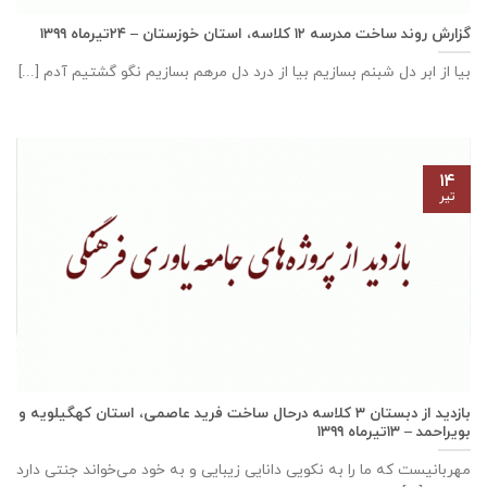
گزارش روند ساخت مدرسه ١٢ كلاسه، استان خوزستان – ۲۴تیرماه ۱۳۹۹
بیا از ابر دل شبنم بسازیم بیا از درد دل مرهم بسازیم نگو گشتیم آدم [...]
۱۴
تیر
بازدید از دبستان ۳ کلاسه درحال ساخت فرید عاصمی، استان كهگيلويه و
بويراحمد – ۱۳تیرماه ۱۳۹۹
مهربانيست كه ما را به نكويی دانايی زيبايی و به خود می‌خواند جنتی دارد