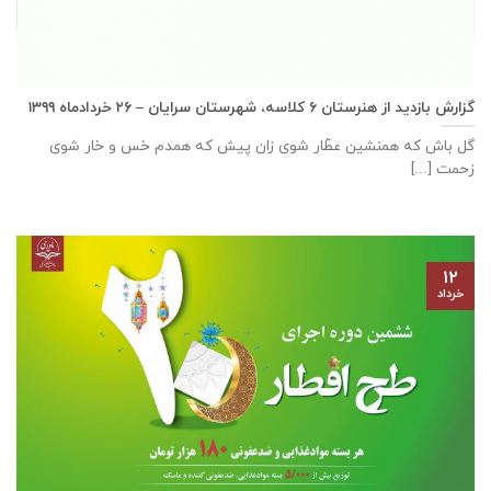
گزارش بازديد از هنرستان ٦ كلاسه، شهرستان سرايان – ۲۶ خرداد‌ماه ۱۳۹۹
گل باش که همنشین عطّار شوی زان پیش که همدم خس و خار شوی
زحمت [...]
۱۲
خرداد