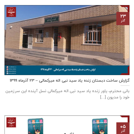
۲۳
آذر
گزارش ساخت دبستان زنده ياد سيد نبی اله ميركمالی – ۲۳ آذر‌ماه ۱۳۹۹
بانی محترم، یاور زنده ياد سيد نبی اله ميركمالی نسل آینده این سرزمین
خود را مدیون [...]
۰۵
آذر