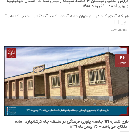
گزارش تکمیل دبستان ۳ کلاسه سپيده رييس سادات، استان كهگيلويه
و بوير احمد – ۱ تیرماه ۱۴۰۰
هر که آبادی کند در این جهان خانه آبادش کنند آیندگان “مجتبی کاشانی”
این [...]
1 COMMENTS
۲۶
بهمن
طرح شماره ۹۲۱ جامعه ياوری فرهنگی در منطقه چاه کرشانیان، آماده
افتتاح می‌باشد – ۲۶ بهمن‌ماه ۱۳۹۹