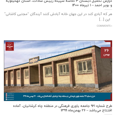
گزارش تکمیل دبستان ۳ کلاسه سپيده رييس سادات، استان كهگيلويه
و بوير احمد – ۱ تیرماه ۱۴۰۰
هر که آبادی کند در این جهان خانه آبادش کنند آیندگان “مجتبی کاشانی”
این [...]
1 COMMENTS
۲۶
بهمن
طرح شماره ۹۲۱ جامعه ياوری فرهنگی در منطقه چاه کرشانیان، آماده
افتتاح می‌باشد – ۲۶ بهمن‌ماه ۱۳۹۹