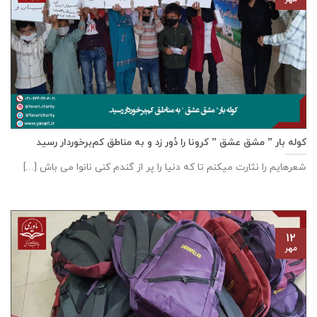
کوله بار ” مشق عشق ” کرونا را دُور زد و به مناطق کم‌برخوردار رسید
شعرهایم را نثارت میکنم تا که دنیا را پر از گندم کنی نانوا می باش [...]
۱۲
مهر