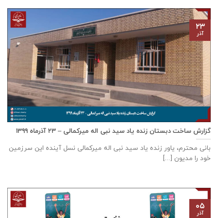
۲۳
آذر
گزارش ساخت دبستان زنده ياد سيد نبی اله ميركمالی – ۲۳ آذر‌ماه ۱۳۹۹
بانی محترم، یاور زنده ياد سيد نبی اله ميركمالی نسل آینده این سرزمین
خود را مدیون [...]
۰۵
آذر