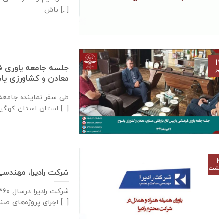
باش [...]
۱
جلسه جامعه یاوری فره
ر
معادن و كشاورزی ياسوج – ۱۱ تی
استان استان کهگیلویه و [...]
هشت
شرکت رادیرا، مهند
اجرای پروژه‌های صنعتی [...]