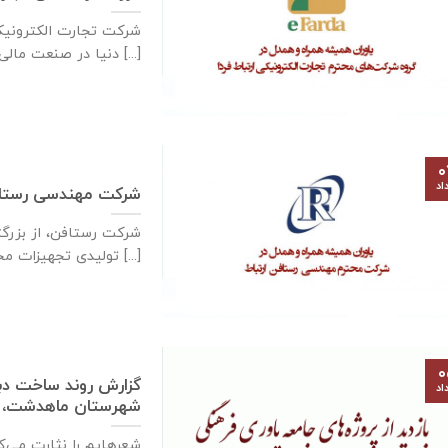
دنیا در صنعت مالی و [...]
۰
اد
شرکت مهندسی رستاف
شرکت رستافن، از بزرگ
توليدی تجهيزات مخابراتی فركانس بالا در كشور [...]
۰
اد
شهرستان ماهدشت، ۵مردادماه ۱۳۹۹
شعرهایم را نثارت می‌کن