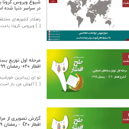
هشت
در سراسر دنیا شده 
راهکار کشورهای مختل
ویروس کرونا باعث خانه‌نشینی ۱.۵ میلیارد [...]
مرحله اول توزیع بس
هشت
افطار ۲۰»- رمضان ۱۳۹۹
تو ای زیباترین خورشید 
آغوش من باز است [...]
گزارش تصویری از مر
هشت
افطار ۲۰》- رمضان ۱۳۹۹