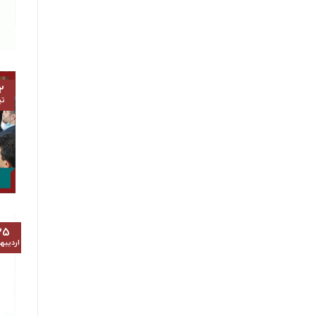
۲
تی
۲۵
اردیب