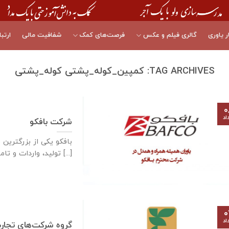
ر یاوری
گالری فیلم و عکس
فرصت‌های کمک
شفافیت مالی
ارتبا
TAG ARCHIVES:
کمپین_کوله_پشتی کوله_پشتی
۰
اد
شرکت بافکو
بافکو یکی از بزرگترین 
تولید، واردات و تامین تجهیزات [...]
۰
اد
گروه شرکت‌های تجارت