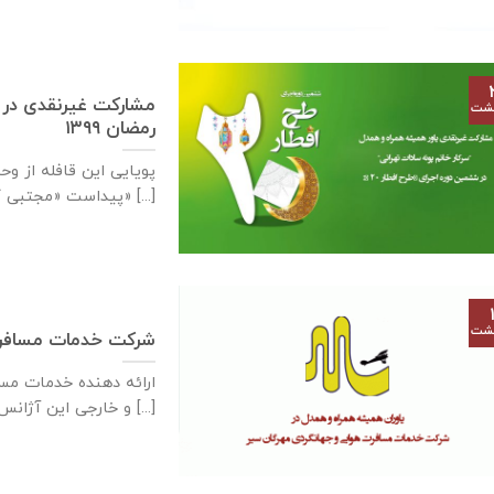
هشت
رمضان ۱۳۹۹
پویایی این قافله از و
پیداست «مجتبی کاشانی» [...]
هشت
شرکت خدمات مسافرت
و خارجی این آژانس از [...]