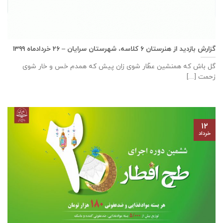
گزارش بازديد از هنرستان ٦ كلاسه، شهرستان سرايان – ۲۶ خرداد‌ماه ۱۳۹۹
گل باش که همنشین عطّار شوی زان پیش که همدم خس و خار شوی
زحمت [...]
۱۲
خرداد