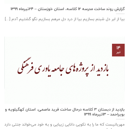
گزارش روند ساخت مدرسه ١٢ كلاسه، استان خوزستان – ۲۴تیرماه ۱۳۹۹
بیا از ابر دل شبنم بسازیم بیا از درد دل مرهم بسازیم نگو گشتیم آدم [...]
۱۴
تیر
بازدید از دبستان ۳ کلاسه درحال ساخت فرید عاصمی، استان كهگيلويه و
بويراحمد – ۱۳تیرماه ۱۳۹۹
مهربانيست كه ما را به نكويی دانايی زيبايی و به خود می‌خواند جنتی دارد