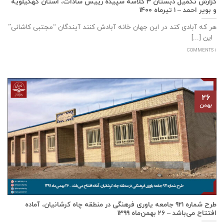
گزارش تکمیل دبستان ۳ کلاسه سپيده رييس سادات، استان كهگيلويه
و بوير احمد – ۱ تیرماه ۱۴۰۰
هر که آبادی کند در این جهان خانه آبادش کنند آیندگان “مجتبی کاشانی”
این [...]
1 COMMENTS
۲۶
بهمن
طرح شماره ۹۲۱ جامعه ياوری فرهنگی در منطقه چاه کرشانیان، آماده
افتتاح می‌باشد – ۲۶ بهمن‌ماه ۱۳۹۹