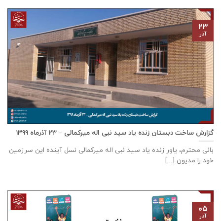
۲۳
آذر
گزارش ساخت دبستان زنده ياد سيد نبی اله ميركمالی – ۲۳ آذر‌ماه ۱۳۹۹
بانی محترم، یاور زنده ياد سيد نبی اله ميركمالی نسل آینده این سرزمین
خود را مدیون [...]
۰۵
آذر