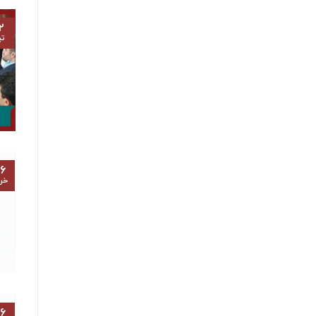
۲
تی
۶
خرد
۶