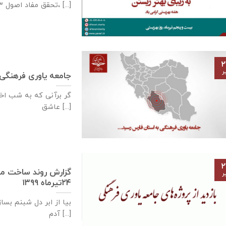
تحقق مفاد اصول ۳، [...]
۲
ر
جامعه یاوری فرهنگی با طرح شماره 
گر برآنی که به شب اخت
عاشق [...]
۲
ر
۲۴تیرماه ۱۳۹۹
بیا از ابر دل شبنم بسا
آدم [...]