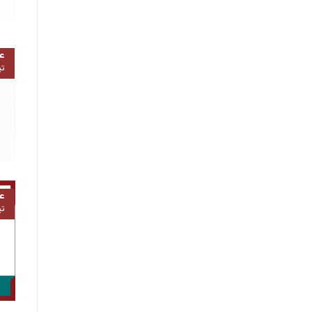
۴
تی
۴
تی