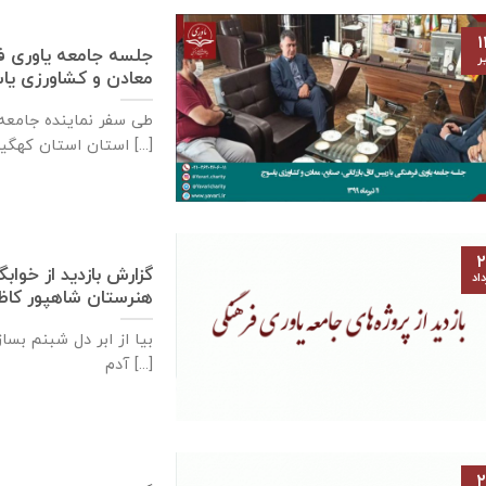
۱
جلسه جامعه یاوری فره
ر
معادن و كشاورزی ياسوج – ۱۱ تی
استان استان کهگیلویه و [...]
۲
گزارش بازديد از خواب
اد
هنرستان شاهپور كاظمی – ۲۶ خرداد
بیا از ابر دل شبنم بسا
آدم [...]
۲