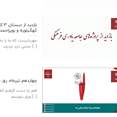
۱
باز
ر
كهگيلويه و بويراحمد – ۱۳تیرماه 
مهربانيست كه ما را به 
جنتی دارد نزديك، [...]
۱
ر
چهاردهم تیرماه، روز 
قلم به دست گرفتم که 
ورق بنویسم [...]