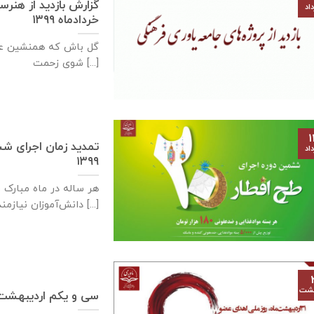
اد
خرداد‌ماه ۱۳۹۹
گل باش که همنشین عط
شوی زحمت [...]
۱
اد
۱۳۹۹
هر ساله در ماه مبارک ر
دانش‌آموزان نیازمند خوابگاه‌های دانش‌آموزی [...]
هشت
سی و یکم اردیبهشت‌م