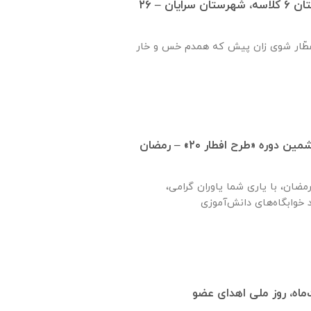
گزارش بازديد از هنرستان ٦ كلاسه، شهرستان سرايان – ۲۶
ّار شوی زان پیش که همدم خس و خار
تمدید زمان اجرای ششمین دوره «طرح افطار ۲۰» – رمضان
مضان، با یاری شما یاوران گرامی،
اه، روز ملی اهدای عضو