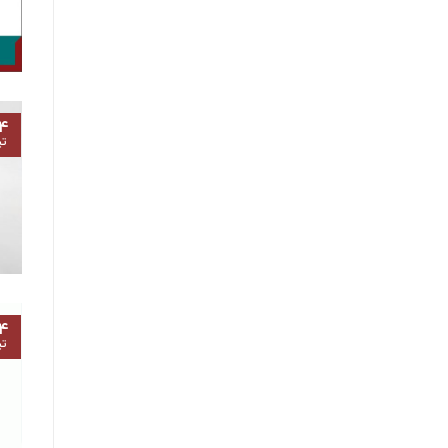
۴
تی
۴
تی