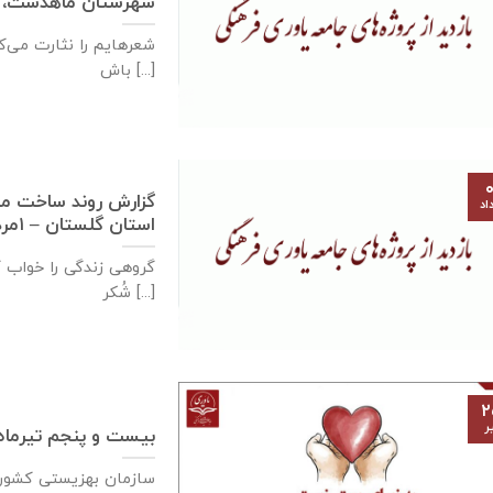
شهرستان ماهدشت، ۵مردادماه ۱۳۹۹
شعرهایم را نثارت می‌کن
باش [...]
۰
اد
استان گلستان – ۱مردادماه ۱۳۹۹
گروهی زندگی را خواب کر
شُکر [...]
۲
ر
بیست و پنجم تیرماه،