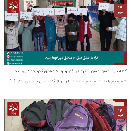
۱۴
مهر
کوله بار ” مشق عشق ” کرونا را دُور زد و به مناطق کم‌برخوردار رسید
شعرهایم را نثارت میکنم تا که دنیا را پر از گندم کنی نانوا می باش [...]
۱۲
مهر