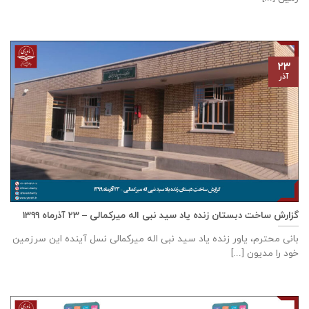
۲۳
آذر
گزارش ساخت دبستان زنده ياد سيد نبی اله ميركمالی – ۲۳ آذر‌ماه ۱۳۹۹
بانی محترم، یاور زنده ياد سيد نبی اله ميركمالی نسل آینده این سرزمین
خود را مدیون [...]