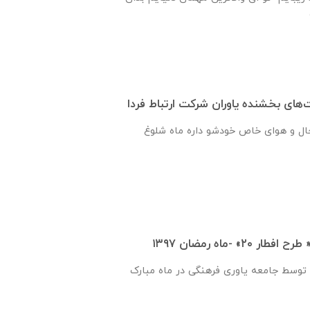
ماه رمضان شروع شد حال و هواى خاص خودشو داره ماه شلوغ
۲» -ماه رمضان ۱۳۹۷
اجرای “ طرح افطار ۲۰ “ توسط جامعه یاوری فرهنگی در ماه مبارک