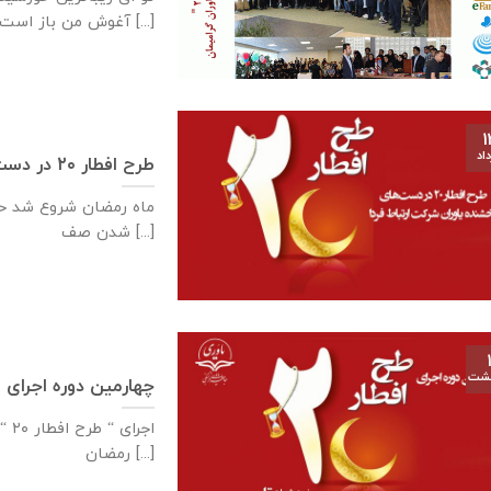
آغوش من باز است [...]
۱
اد
طرح افطار ۲۰ در دست‌های بخشنده یاوران شرکت ارتباط فردا
شدن صف [...]
هشت
چهارمین دوره اجرای « طرح افطار ۰
رمضان [...]