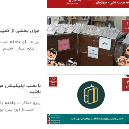
۱
ند
اجرای بخشی از کمپین «
این جا باغ عاطفه است.
های ایمان، شبنم [...]
۲
با نصب اپلیکیشن موب
ان
باشید
پیرو مذاکرات جامعه يا
است،از این پس جهت سهولت [...]