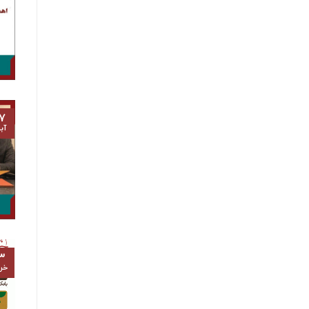
۷
آب
۳
خرد