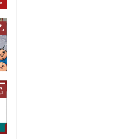
۶
اسف
۹
آب