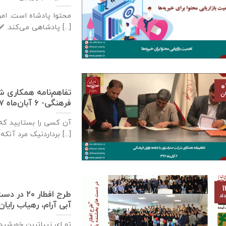
محتوا پادشاه است. امرو
پادشاهی می‌کند. ✔️ بازاریابی با استفاده [...]
۰
تفاهم‌نامه همکاری ش
ان
فرهنگی- ۶ آبان‌ماه ۱۳۹۷
آن کسی را بستایید که
برداردنیک مرد آنکه نگردد [...]
۱
طرح افطار
اد
آبی آرام، رهیاب رایان
تو ای زیباترین خورشید 