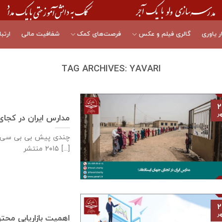
ر یاوری
گالری فیلم و عکس
فرصت‌های کمک
شفافیت مالی
ارتبا
TAG ARCHIVES:
YAVARI
۲
ر
مدارس ایران در کجای 
چندی پیش بی بی سی آم
۲۰۱۵ منتشر [...]
۲
ر
اهمیت بازاریابی محتوا