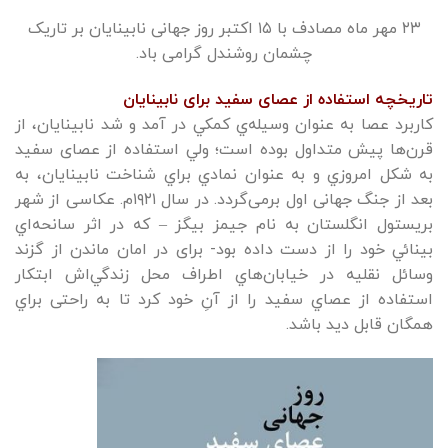
۲۳ مهر ماه مصادف با ۱۵ اکتبر روز جهانی نابینایان بر تاریک
چشمان روشندل گرامی باد.
تاریخچه استفاده از عصای سفید برای نابینایان
كاربرد عصا به عنوان وسيله‌ي كمكي در آمد و شد نابينايان، از
قرن‌ها پيش متداول بوده است؛ ولي استفاده از عصای سفيد
به شكل امروزي و به عنوان نمادي براي شناخت نابينايان، به
بعد از جنگ جهانی اول برمی‌گردد. در سال ۱۹۲۱م. عكاسی از شهر
بريستول انگلستان به نام جيمز بيگز – كه در اثر سانحه‌اي
بينائي خود را از دست داده‌ بود- برای در امان ماندن از گزند
وسائل نقليه در خيابان‌هاي اطراف محل زندگي‌اش ابتكار
استفاده از عصاي سفيد را از آنِ خود كرد تا به راحتی براي
همگان قابل ديد باشد.