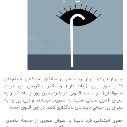
پس از آن دو تن از برجسته‌ترين محققان آمريكائي به نام‌های
دكتر ناول‌ پری (رياضيدان) و دكتر جاكوپس تن ‌بروك
(حقوقدان)، توانستند قانونی‌ در پانزدهمين روز از ماه اكتبر به
عنوان قانون عصای سفيد به تصويب برسانند و اين روز را، به
عنوان روز جهاني نابينايان نامگذاری كنند. در اين قانون، تمام
حقوق اجتماعی فرد نابينا به عنوان عضوی از جامعه متمدن،