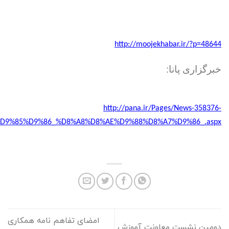
http://moojekhabar.ir/?p=48644
خبرگزاری پانا:
http://pana.ir/Pages/News-358376-
9%85%D9%86_%D8%A8%D8%AE%D9%88%D8%A7%D9%86_.aspx
امضای تفاهم نامه همکاری
دومین نشست معاونت آموزش