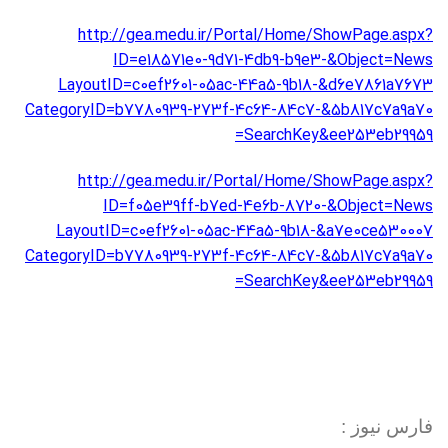
http://gea.medu.ir/Portal/Home/ShowPage.aspx?
ID=e18571e0-9d71-4db9-b9e3-
&
Object=News
LayoutID=c0ef2601-05ac-44a5-9b18-
&
d6e7861a7673
CategoryID=b7780939-273f-4c64-84c7-
&
5b817c7a9a70
=
SearchKey
&
ee253eb29959
http://gea.medu.ir/Portal/Home/ShowPage.aspx?
ID=f05e39ff-b7ed-4e6b-8720-
&
Object=News
LayoutID=c0ef2601-05ac-44a5-9b18-
&
a7e0ce530007
CategoryID=b7780939-273f-4c64-84c7-
&
5b817c7a9a70
=
SearchKey
&
ee253eb29959
فارس نیوز :